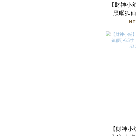
【財神小
黑曜狐
光》【H
NT
【財神小