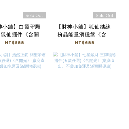
Sold Out
Sold Out
神小舖】白靈守願-
【財神小舖】狐仙結緣-
尾狐仙擺件《含開
粉晶能量消磁盤《含開
HT-5201】(廠商
光》【HT-5101】(廠商
NT$588
NT$688
、不參加免運及滿
直出、不參加免運及滿
額贈優惠)
額贈優惠)