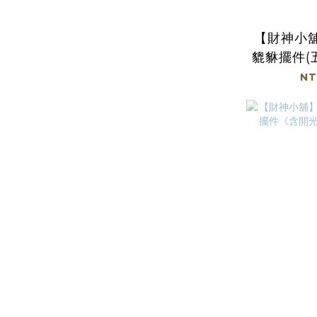
【財神小
貔貅擺件(
開光》(
NT
加免運及