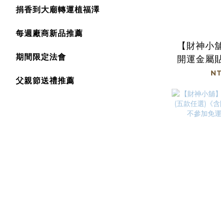
捐香到大廟轉運植福澤
每週廠商新品推薦
【財神小
期間限定法會
開運金屬貼
(廠商直
NT
父親節送禮推薦
及滿