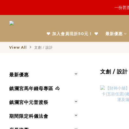
一份普渡
鬼門開倒
慎終追
❤️ 加入會員現折50元！ ❤️
最新優惠
鬼門開倒
View All
文創 / 設計
文創 / 設計
最新優惠
鎮瀾宮馬年錢母專區 🐴
鎮瀾宮中元普渡祭
期間限定科儀法會