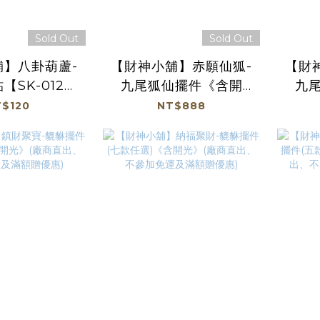
Sold Out
Sold Out
舖】八卦葫蘆-
【財神小舖】赤願仙狐-
【財
【SK-012】
九尾狐仙擺件《含開
九
出、不參加免運
光》【HT-5202】(廠商
光》【
$120
NT$888
額贈優惠)
直出、不參加免運及滿
直出
額贈優惠)