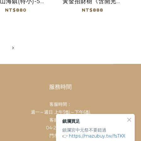
山海鎮(特小)-5寸
黃金招財樹《含開光》
光》【FA-3303-
【EM-2801】
NT$880
NT$888
5】
服務時間
客服時間：
週一～週日 上午9點～下午6點
客服電話：
鎮瀾買足
04-26763688
鎮瀾宮中元祭不要錯過
👉
門市地址：
https://mazubuy.tw/fsTKX