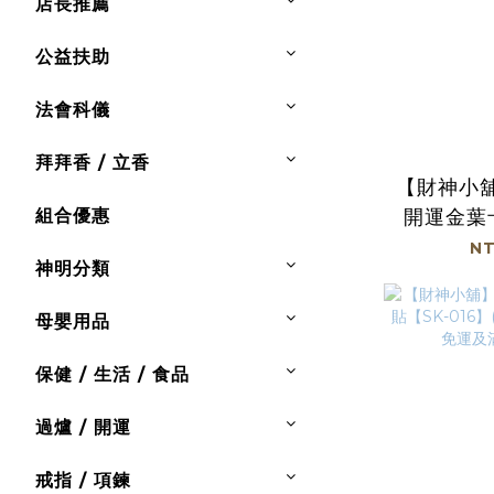
店長推薦
公益扶助
法會科儀
拜拜香 / 立香
【財神小
組合優惠
開運金葉
(廠商直
NT
神明分類
及滿
母嬰用品
保健 / 生活 / 食品
過爐 / 開運
戒指 / 項鍊