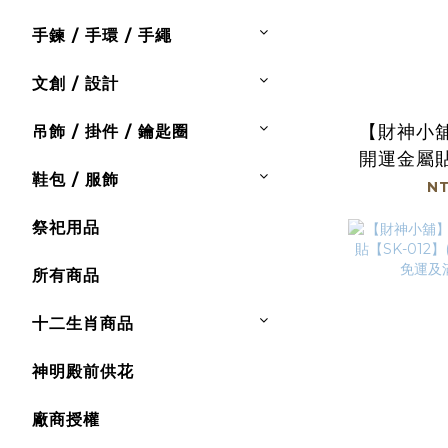
手鍊 / 手環 / 手繩
文創 / 設計
【財神小
吊飾 / 掛件 / 鑰匙圈
開運金屬貼
鞋包 / 服飾
(廠商直
NT
及滿
祭祀用品
所有商品
十二生肖商品
神明殿前供花
廠商授權