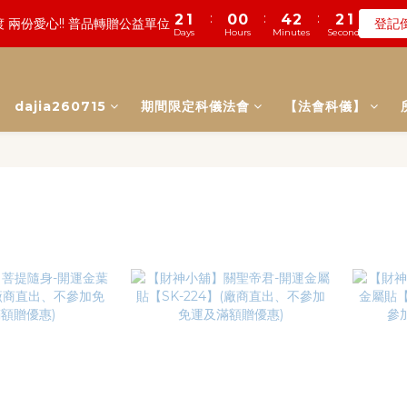
4
4
3
3
7
5
5
3
4
0
2
0
0
5
6
7
9
7
7
5
:
:
:
2
1
0
0
4
2
2
0
:
:
:
0
6
1
2
4
2
2
0
 兩份愛心!! 普品轉贈公益單位
登記
數! 農曆七月中元普渡 鎮瀾宮代拜
瞭
3
3
2
2
6
4
4
2
3
1
4
5
6
8
6
6
4
Days
Hours
Minutes
Seconds
Days
Hours
Minutes
Seconds
1
0
3
1
1
5
0
1
3
1
1
2
2
1
1
5
3
3
1
2
0
3
9
4
5
7
5
5
3
0
2
0
0
4
0
2
0
0
:
:
:
1
1
0
0
4
2
2
0
遠! 一年一度追思超渡拔薦法會
登記
1
2
8
3
4
6
4
4
2
1
3
1
Days
Hours
Minutes
Seconds
0
0
3
1
1
0
1
7
2
3
5
3
3
1
0
2
0
2
0
0
dajia260715
期間限定科儀法會
【法會科儀】
:
:
:
0
6
1
2
4
2
2
0
數! 農曆七月中元普渡 鎮瀾宮代拜
瞭
1
1
Days
Hours
Minutes
Seconds
5
0
1
3
1
1
0
0
4
0
2
0
0
3
1
2
0
1
0