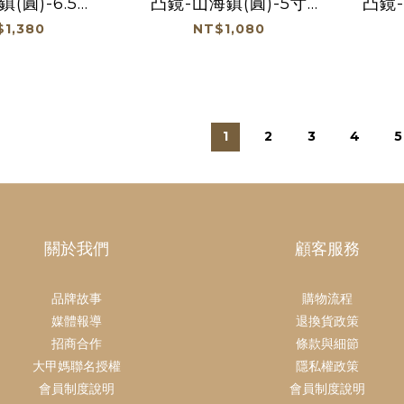
(圓)-6.5寸
凸鏡-山海鎮(圓)-5寸
凸鏡-
FA-3309-
《含開光》【FA-3309-
《含開
$1,380
NT$1,080
6】
5】
1
2
3
4
5
關於我們
顧客服務
品牌故事
購物流程
媒體報導
退換貨政策
招商合作
條款與細節
大甲媽聯名授權
隱私權政策
會員制度說明
會員制度說明