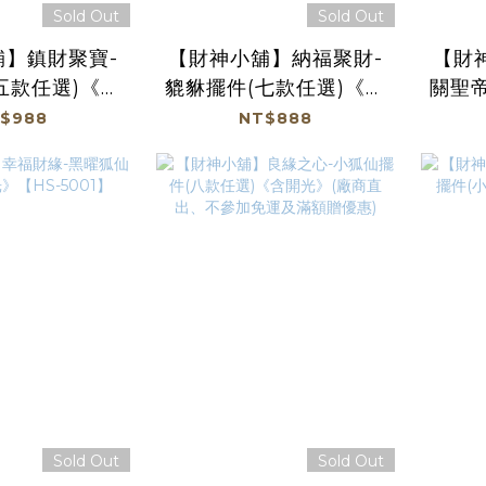
Sold Out
Sold Out
舖】鎮財聚寶-
【財神小舖】納福聚財-
【財
五款任選)《含
貔貅擺件(七款任選)《含
關聖帝
廠商直出、不參
開光》(廠商直出、不參
《含
$988
NT$888
滿額贈優惠)
加免運及滿額贈優惠)
不參
Sold Out
Sold Out