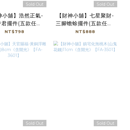
Sold Out
Sold Out
神小舖】浩然正氣-
【財神小舖】七星聚財-
君擺件(五款任選)
三腳蟾蜍擺件(五款任選)
開光》(廠商直出、
《含開光》(廠商直出、
NT$798
NT$888
加免運及滿額贈優
不參加免運及滿額贈優
惠)
惠)
Sold Out
Sold Out