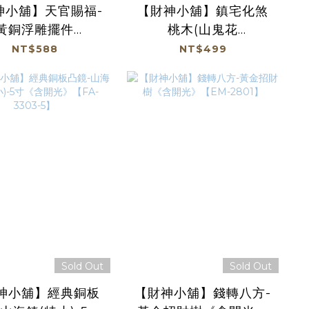
神小舖】天官賜福-
【財神小舖】鎮宅化煞
黃銅浮雕擺件
桃木(山鬼花
)8cm《含開光》
錢)11cm《含開光》
NT$588
NT$499
【FA-3601】
【FA-3501】
Sold Out
Sold Out
神小舖】經典銅板
【財神小舖】錢轉八方-