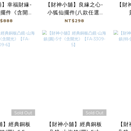
舖】幸福財緣-
【財神小舖】良緣之心-
【財
仙擺件《含開
小狐仙擺件(八款任選)
S-5001】
《含開光》(廠商直出、
(小
$888
NT$298
不參加免運及滿額贈優
惠)
Sold Out
Sold Out
舖】經典銅板
【財神小舖】經典銅板
【財