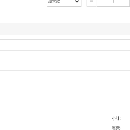
小計:
運費: