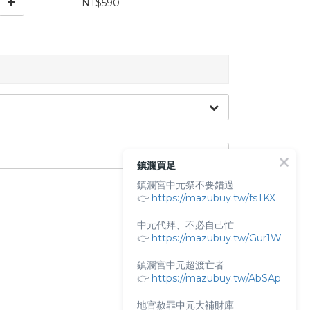
NT$590
鎮瀾買足
鎮瀾宮中元祭不要錯過
👉
https://mazubuy.tw/fsTKX
中元代拜、不必自己忙
👉
https://mazubuy.tw/Gur1W
鎮瀾宮中元超渡亡者
👉
https://mazubuy.tw/AbSAp
NT$0
地官赦罪中元大補財庫
NT$0