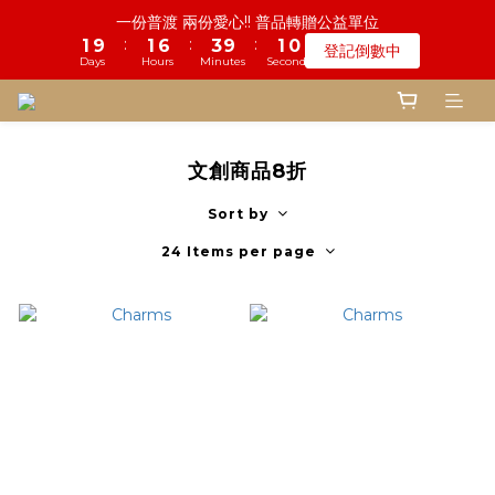
8
8
8
3
2
1
7
7
2
2
7
4
1
一份普渡 兩份愛心!! 普品轉贈公益單位
4
5
7
4
1
6
1
5
4
1
鬼門開倒數! 農曆七月中元普渡 鎮瀾宮代拜
7
7
7
2
1
0
6
6
:
:
:
1
9
1
6
3
9
0
9
登記倒數中
3
4
9
6
3
:
:
:
0
5
0
4
3
9
0
9
6
6
9
6
瞭解詳情
1
0
5
5
Days
Hours
Minutes
Seconds
0
8
0
5
2
8
8
Days
Hours
Minutes
Seconds
2
3
8
5
2
4
3
2
8
8
5
5
9
8
5
0
4
4
7
4
1
7
7
1
2
7
4
1
慎終追遠! 一年一度追思超渡拔薦法會
3
2
1
7
7
4
9
4
8
7
4
3
3
6
3
0
6
6
:
:
:
0
9
1
6
3
9
0
9
2
1
0
6
6
登記倒數中
3
8
3
7
6
3
2
2
5
2
5
5
Days
Hours
Minutes
Seconds
8
0
5
2
8
8
1
0
5
5
2
7
2
6
5
2
1
1
4
1
4
4
7
4
1
7
7
0
4
4
文創商品8折
1
6
1
5
4
1
鬼門開倒數! 農曆七月中元普渡 鎮瀾宮代拜
0
0
3
0
3
3
6
3
0
6
6
3
3
:
:
:
0
5
0
4
3
9
0
9
瞭解詳情
2
2
2
5
2
5
5
Days
Hours
Minutes
Seconds
2
2
Sort by
4
3
2
8
8
1
1
1
4
1
4
4
1
1
3
2
1
7
7
24 Items per page
0
0
0
3
0
3
3
0
0
2
1
0
6
6
2
2
2
1
0
5
5
1
1
1
0
4
4
0
0
0
3
3
2
2
1
1
0
0