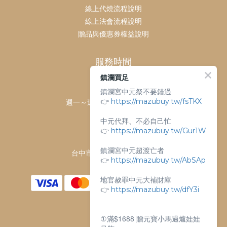
線上代燒流程說明
線上法會流程說明
贈品與優惠券權益說明
服務時間
鎮瀾買足
客服時間：
鎮瀾宮中元祭不要錯過
👉
https://mazubuy.tw/fsTKX
週一～週日 上午9點～下午6點
客服電話：
中元代拜、不必自己忙
04-26763688
👉
https://mazubuy.tw/Gur1W
門市地址：
鎮瀾宮中元超渡亡者
台中市大甲區順天路238號
👉
https://mazubuy.tw/AbSAp
地官赦罪中元大補財庫
👉
https://mazubuy.tw/dfY3i
①滿$1688 贈元寶小馬過爐娃娃