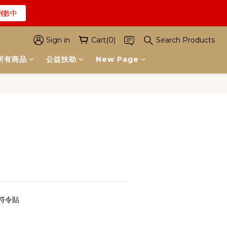
倒數中
解詳情
解詳情
Sign in
Cart(0)
Search Products
所有商品
公益扶助
New Page
BUY NOW
符令貼