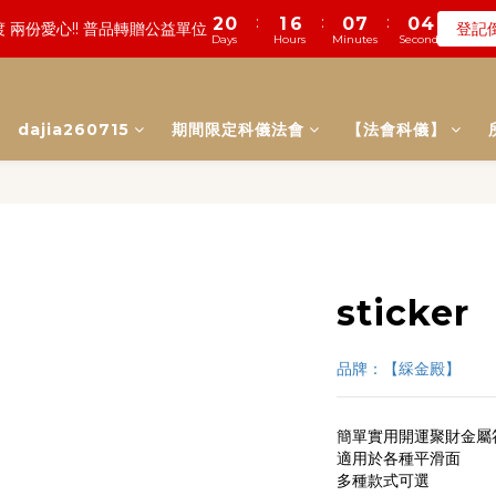
2
0
3
5
3
9
3
7
3
3
0
0
4
5
:
:
:
:
:
:
2
2
1
0
0
6
1
6
0
4
0
7
0
7
0
0
數! 農曆七月中元普渡 鎮瀾宮代拜
遠! 一年一度追思超渡拔薦法會
登記
瞭
1
2
4
2
8
2
6
2
9
2
3
4
Days
Days
Hours
Hours
Minutes
Minutes
Seconds
Seconds
1
1
0
5
0
5
3
6
6
0
1
3
1
7
1
5
1
8
1
2
3
0
0
4
4
2
5
5
0
:
:
:
2
0
6
0
4
0
7
0
數! 農曆七月中元普渡 鎮瀾宮代拜
瞭
1
2
3
3
1
4
4
Days
Hours
Minutes
Seconds
1
5
3
6
0
1
2
2
0
3
3
0
dajia260715
期間限定科儀法會
4
2
【法會科儀】
5
0
1
1
2
2
3
1
4
0
0
1
1
2
0
3
0
0
1
2
0
1
0
sticker
品牌：【綵金殿】
簡單實用開運聚財金屬
適用於各種平滑面
多種款式可選