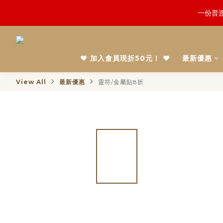
鬼門開倒
慎終追
鬼門開倒
❤️ 加入會員現折50元！ ❤️
最新優惠
View All
最新優惠
靈符/金屬貼8折