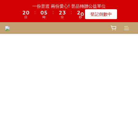
6
5
5
7
8
7
5
8
9
8
3
5
0
1
0
3
1
1
6
3
4
3
1
一份普渡 兩份愛心!! 普品轉贈公益單位
1
6
2
8
3
4
3
1
鬼門開倒數! 農曆七月中元普渡 鎮瀾宮代拜
5
4
4
9
6
7
6
4
7
8
9
9
7
2
4
0
:
:
:
2
0
0
5
2
3
2
0
:
:
:
0
5
1
7
2
3
2
0
登記倒數中
4
3
3
8
5
6
5
3
瞭解詳情
6
7
8
9
8
6
1
3
日
時
分
秒
日
時
分
秒
1
4
1
2
1
4
0
6
1
2
1
3
2
2
7
4
5
4
2
5
6
7
8
7
5
0
2
0
3
0
1
0
3
5
0
1
0
2
1
1
6
3
4
3
1
慎終追遠! 一年一度追思超渡拔薦法會
4
9
5
6
7
6
4
1
2
0
2
4
0
:
:
:
1
0
0
5
2
3
2
0
登記倒數中
3
8
4
5
6
5
3
0
1
日
時
分
秒
1
3
0
4
1
2
1
2
7
3
9
4
5
4
2
0
0
2
3
0
1
0
1
6
2
8
3
4
3
1
鬼門開倒數! 農曆七月中元普渡 鎮瀾宮代拜
1
2
0
:
:
:
0
5
1
7
2
3
2
0
瞭解詳情
0
1
日
時
分
秒
4
0
6
1
2
1
0
3
5
0
1
0
2
4
0
1
3
0
2
1
0