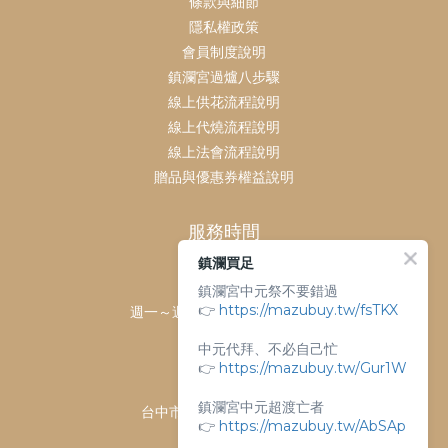
條款與細節
隱私權政策
會員制度說明
鎮瀾宮過爐八步驟
線上供花流程說明
線上代燒流程說明
線上法會流程說明
贈品與優惠券權益說明
服務時間
鎮瀾買足
客服時間：
鎮瀾宮中元祭不要錯過
👉
https://mazubuy.tw/fsTKX
週一～週日 上午9點～下午6點
客服電話：
中元代拜、不必自己忙
04-26763688
👉
https://mazubuy.tw/Gur1W
門市地址：
鎮瀾宮中元超渡亡者
台中市大甲區順天路238號
👉
https://mazubuy.tw/AbSAp