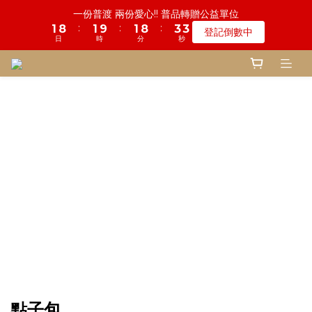
5
6
6
8
8
8
8
9
2
5
6
1
1
2
1
9
5
2
1
8
2
2
9
9
4
4
4
4
鬼門開倒數! 農曆七月中元普渡 鎮瀾宮代拜
一份普渡 兩份愛心!! 普品轉贈公益單位
4
5
5
7
7
7
7
8
1
4
5
0
0
:
:
:
:
:
:
1
0
8
4
1
0
9
7
1
1
8
8
3
3
3
3
登記倒數中
瞭解詳情
3
4
4
6
6
6
6
7
9
9
0
3
4
日
日
時
時
分
分
秒
秒
0
7
3
0
8
6
0
0
7
7
2
2
2
2
2
3
3
5
5
5
9
5
6
8
8
2
3
6
2
7
5
6
6
1
1
1
1
1
9
2
2
9
4
4
慎終追遠! 一年一度追思超渡拔薦法會
4
8
4
5
7
7
1
2
5
1
6
4
5
5
0
0
0
0
:
:
:
0
8
1
9
1
8
3
3
登記倒數中
3
7
3
4
6
6
0
1
4
0
5
3
4
4
日
時
分
秒
7
0
8
0
7
2
2
2
6
2
9
3
5
5
0
3
4
2
3
3
6
7
6
1
1
1
5
1
8
2
9
4
4
鬼門開倒數! 農曆七月中元普渡 鎮瀾宮代拜
2
3
1
2
2
5
6
5
0
0
:
:
:
0
4
0
7
1
8
3
3
瞭解詳情
1
2
0
1
1
4
5
4
日
時
分
秒
3
6
0
7
2
2
0
1
0
0
3
4
3
2
5
6
1
1
0
2
3
2
1
4
5
0
0
1
2
1
0
3
4
0
1
0
2
3
0
1
2
0
1
0
點子包