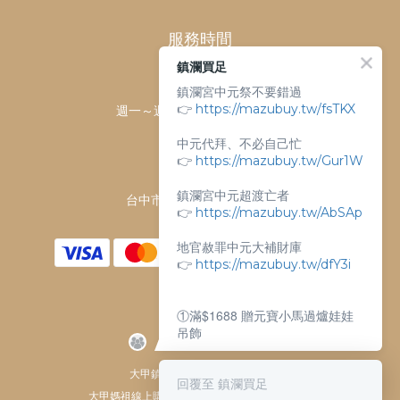
服務時間
鎮瀾買足
客服時間：
鎮瀾宮中元祭不要錯過
👉
https://mazubuy.tw/fsTKX
週一～週日 上午9點～下午6點
客服電話：
中元代拜、不必自己忙
04-26763688
👉
https://mazubuy.tw/Gur1W
門市地址：
鎮瀾宮中元超渡亡者
台中市大甲區順天路238號
👉
https://mazubuy.tw/AbSAp
地官赦罪中元大補財庫
👉
https://mazubuy.tw/dfY3i
①滿$1688 贈元寶小馬過爐娃娃
吊飾
②滿$3688 贈超實用萬能擦拭布
大甲鎮瀾宮唯一指定 官方商城
回覆至 鎮瀾買足
大甲媽祖線上購物商城 © All Rights Reserved.