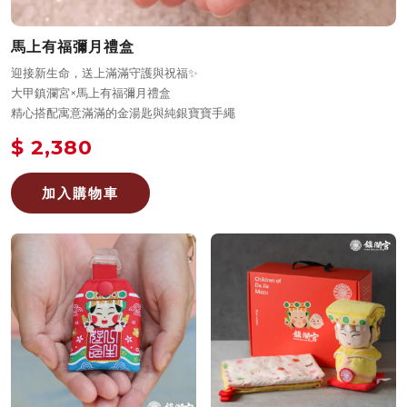
馬上有福彌月禮盒
迎接新生命，送上滿滿守護與祝福✨
大甲鎮瀾宮×馬上有福彌月禮盒
精心搭配寓意滿滿的金湯匙與純銀寶寶手繩
$ 2,380
加入購物車