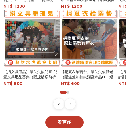
益募集開跑 ❤️（參與【公益乾糧募
限量推出1000ml保溫瓶）
包）
NT$ 1,200
NT$ 1,200
NT$ 
集】贈「過爐加持限定杯型保溫
杯」（市價 $899）
【捐文具用品】幫助失依兒童-兒
【捐夏衣給弱勢】幫助失依孤老
【捐
童文具用品募集（贈虎爺殿前祈福
（贈過爐加持鎮瀾宮水晶LED燈吊
計劃-
發財水及虎爺金卡組）
飾）
宮環
NT$ 800
NT$ 600
NT$ 
‹
›
鎮瀾買足
看更多