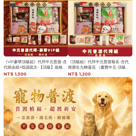
《VIP豪華頂級組》代拜中元普渡-含
《頂級組》代拜中元普渡報名-含代
代燒金紙+唸讀疏文-【頂級】規格報
燒壽生九轉蓮花 （慶贊中元-頂級
名-捐出（慶贊中元普渡VIP豪華頂級
組）-普品捐出【鎮瀾宮】
NT$ 1,500
NT$ 1,200
組)【鎮瀾宮】