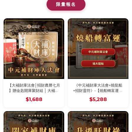
限量報名
【大補財庫法會│招財農曆七月
《中元補財庫大法會+燒龍船
】贈金匙開庫聚財組 │ 大補財
+招財靈符》-【燒船轉富運 】
庫法會-鎮瀾宮2026年｜ 招財｜
贈金匙開庫聚財組-鎮瀾宮
$1,688
$5,288
大補財庫 │ 加持過爐（名額有
限，額滿為止）