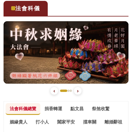
止）
滿為止）
法會科儀
‹
›
法會科儀總覽
捐香轉運
點文昌
祭煞收驚
姻緣貴人
打小人
闔家平安
擋車關
離婚辭祖