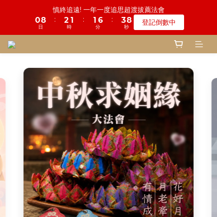
5
7
6
6
7
8
8
9
2
7
4
0
6
2
1
9
5
3
1
2
2
2
7
7
3
3
9
9
鬼門開倒數! 農曆七月中元普渡 鎮瀾宮代拜
一份普渡 兩份愛心!! 普品轉贈公益單位
4
6
5
5
6
7
7
8
9
1
6
3
5
:
:
:
:
:
:
1
0
8
4
2
0
1
9
1
1
6
6
2
2
8
8
登記倒數中
瞭解詳情
3
5
4
4
9
5
6
6
7
8
0
5
2
4
日
日
時
時
分
分
秒
秒
0
7
3
1
0
8
0
0
5
5
1
1
7
7
2
4
3
3
8
4
5
9
5
6
7
4
1
3
6
2
0
7
4
4
0
0
6
6
1
9
3
2
2
7
3
9
慎終追遠! 一年一度追思超渡拔薦法會
4
8
4
5
6
3
0
2
5
1
6
3
3
5
5
:
:
:
0
8
2
1
1
6
2
8
登記倒數中
3
7
3
4
9
5
2
1
4
0
5
2
2
4
4
日
時
分
秒
7
1
0
0
5
1
7
2
6
2
3
8
4
1
0
3
4
1
1
3
3
6
0
4
0
6
1
5
1
2
7
3
9
鬼門開倒數! 農曆七月中元普渡 鎮瀾宮代拜
0
2
3
0
0
2
2
5
3
5
:
:
:
0
4
0
9
1
6
2
8
瞭解詳情
1
2
1
1
4
2
4
日
時
分
秒
3
8
0
5
1
7
0
1
0
0
3
1
3
2
7
4
0
6
0
2
0
2
1
6
3
5
1
1
0
5
2
4
0
0
4
1
3
3
0
2
2
1
1
0
0