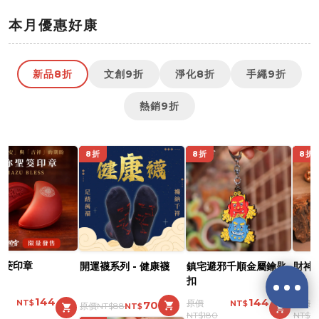
鎮瀾宮中元祭不要錯過
👉
https://mazubuy.tw/fsTKX
本月優惠好康
中元代拜、不必自己忙
👉
https://mazubuy.tw/Gur1W
新品8折
文創9折
淨化8折
手繩9折
鎮瀾宮中元超渡亡者
👉
https://mazubuy.tw/AbSAp
熱銷9折
地官赦罪中元大補財庫
👉
https://mazubuy.tw/dfY3i
8折
8折
8折
①滿$1688 贈元寶小馬過爐娃娃
吊飾
②滿$3688 贈超實用萬能擦拭布
回覆至 鎮瀾買足
新朋友不知道怎麼買嗎？
鎮宅避邪千順金屬鑰匙
財神爺招財錢母鑰匙扣
避邪擋煞-大甲媽祖御
扣
吊飾
給你滿滿的購物靈感
144
200
144
👉
https://mazubuy.tw/wT8GC
180
250
180