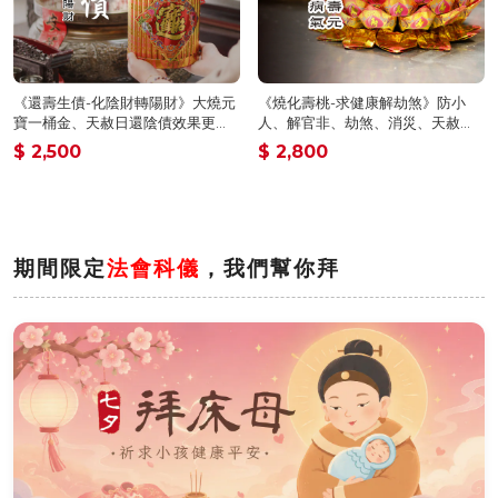
《還壽生債-化陰財轉陽財》大燒元
《燒化壽桃-求健康解劫煞》防小
寶一桶金、天赦日還陰債效果更
人、解官非、劫煞、消災、天赦
佳！植福、消災、解厄（報名一份
日、神明誕辰更適合（報名一份可
$ 2,500
$ 2,800
可填寫1位）消災解厄│ 平安庇佑｜
填寫1位）消災解厄│ 平安庇佑｜植
植大福澤 │手工摺 │ 加燒龍船更加
大福澤 │手工摺 │ 燒一對更加靈驗
靈驗 │ 加持過爐（名額有限，額滿
│ 加持過爐（名額有限，額滿為
為止）代燒
止）代燒
期間限定
法會科儀
，我們幫你拜