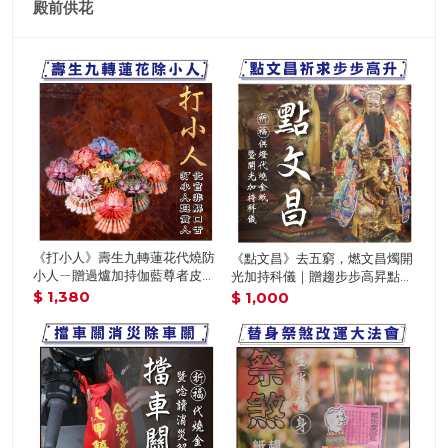
殿前供花
《財
《打小人》壽生九轉蓮花代燒防
《點文昌》去五窮，燃文昌燭開
箱》
小人ㄧ贈過爐加持伽藍尊者皮製
光加持科儀｜贈趨步步高昇點文
報名
護身符（名額有限，額滿為止）
昌5件組(文昌寶吊飾組合) 【鎮
$ 1
$ 1,380
$ 1,000
日式
瀾宮】│ 開智慧求升職 │ 加持過
金紙
爐科儀 （名額有限，額滿為
科儀
止）代燒（可兩行）
為止