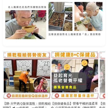
【贈-大甲媽Ｑ版保溫瓶：捐乾糧給
【捐保健食品】營養平權的溫柔革
【捐
弱勢】🥣 一份乾糧，一份溫暖｜公
命-公益幫助失依孤老（贈鎮瀾宮
失依