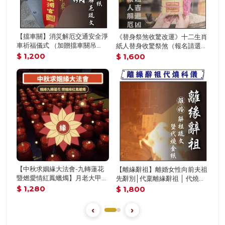
【捐
【擋車關】消災解厄交通安全淨
《替身祭煞收驚改運》十二生肖
捐香
車祈福儀式 （加贈擋車關吊
紙人替身收驚祭煞（報名請選擇
財氣
飾）│ 擋車關 │ 代燒金紙 │ 淨
祭煞者的生肖）、過爐加持各生
$ 1
$ 1,200
$ 1,600
＄3
車，淨車祈福小物加持過爐科儀
肖御守 │ 平安庇佑│ 聖母殿前祈
（名額有限，額滿為止）
福│加持過爐｜代燒（名額有
限，額滿為止）
全家
【中秋求姻緣大法會-九轉蓮花
【離緣辭祖】離婚女性向前夫祖
一起
暨燃愛情紅鳳蠟燭】月老大甲媽
先辭別│代稟離緣辭祖 │ 代燒離
$ 3
牽姻緣顯著求貴人桃花｜贈招桃
緣辭祖金紙│加持過爐科儀 （名
$ 1,280
$ 1,800
花貴人六件組│代燒轉運招財金
額有限，額滿為止）
紙 │ 姻緣顯著 │ 加持過爐科儀
‹
›
（名額有限，額滿為止）