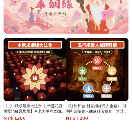
《【中秋求姻緣大法會-九轉蓮花暨
《財利和合-桃花姻緣貴人金箱》-財
燃愛情紅鳳蠟燭】月老大甲媽牽姻緣
利和合招貴人姻緣科儀報名｜贈財利
顯著求貴人桃花｜贈招桃花貴人六件
和合御守（新五行日式御守）│代燒
NT$ 1,280
NT$ 1,200
組│代燒轉運招財金紙 │ 姻緣顯著 │
姻緣貴人金箱金紙 │ 迎貴人招桃花│
加持過爐科儀 （名額有限，額滿為
加持過爐科儀｜代燒 （名額有限，額