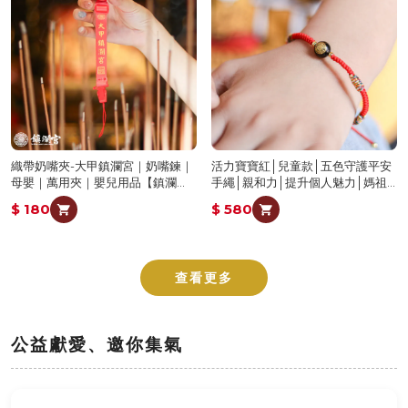
織帶奶嘴夾-大甲鎮瀾宮｜奶嘴鍊｜
活力寶寶紅│兒童款│五色守護平安
母嬰｜萬用夾｜嬰兒用品【鎮瀾
手繩│親和力│提升個人魅力│媽祖
宮】
賜福平安【鎮瀾宮×天后】
$ 180
$ 580
查看更多
公益獻愛、邀你集氣