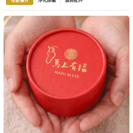
母嬰彌月
淨化除穢
服飾配件