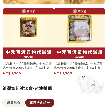
《流浪狗》VIP豪華頂級組中元普渡-
《流浪貓》VIP豪華頂級組中元普渡-
含代燒金紙+唸讀疏文-【頂級】規格
含代燒金紙+唸讀疏文-【頂級】規格
報名-捐出【鎮瀾宮】
報名-捐出【鎮瀾宮】
NT$ 1,200
NT$ 1,200
鎮瀾宮超渡法會-超渡拔薦
超渡法會
超渡法會組合