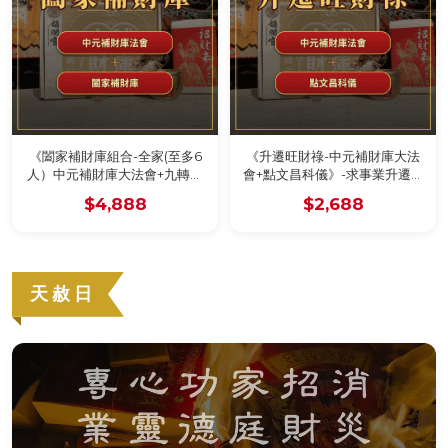
《闔家補財庫組合-全家(至多6
《升遷旺財祿-中元補財庫大法
人）中元補財庫大法會+九轉壽
會+點文昌科儀》-求事業升遷及
生蓮花》-至多可寫六人名字，
學業進步，加贈魁星秘法靈符
$4,888
$2,688
加贈壽生九轉蓮花
天赦日