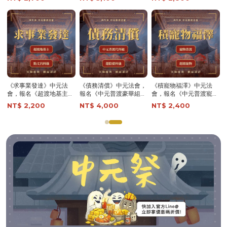
災轉運 │ 超渡拔薦法會 │
女早日投胎 │ 植福澤 │
日投胎 │ 植福祈求 │ 中
中元普渡【鎮瀾宮】
超渡拔薦法會 │ 中元普渡
元普渡【鎮瀾宮】
【鎮瀾宮】
超渡《地基主》法會-含
超渡《已逝寵物》法會-
超渡《已逝親友》法會-
代燒九轉壽生蓮花金-頂
含代燒九轉壽生蓮花金-
含代燒九轉壽生蓮花金-
級規格-提升家運 │ 闔家
頂級規格-超渡六畜 │ 早
頂級規格-超渡親朋好友
NT$ 1,200
NT$ 1,200
NT$ 1,200
平安 │ 超渡拔薦法會 │
日投胎 │ 超渡拔薦法會 │
│ 植福澤 │ 超渡拔薦法會
鎮瀾宮
│ 中元普渡【鎮瀾宮】