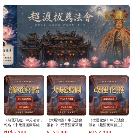
超渡《冤親債主》法會-
超渡《無緣子女/嬰靈》
超渡《歷代祖先》法會-
含代燒九轉壽生蓮花金-
法會-含代燒九轉壽生蓮
含代燒九轉壽生蓮花金-
頂級規格-解冤釋結 │ 消
花金-頂級規格-助無緣子
頂級規格-超渡祖先│ 早
NT$ 1,200
NT$ 1,200
NT$ 1,200