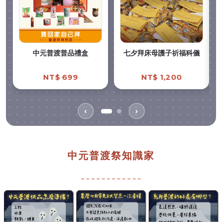
中元普渡普品禮盒
七夕拜床母護子祈福科儀
NT$ 699
NT$ 1,200
‹
›
中元普渡祭知識家