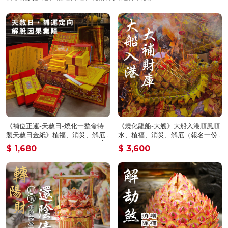
《補位正運-天赦日-燒化一整盒特
《燒化龍船-大艘》大船入港順風順
製天赦日金紙》植福、消災、解厄
水、植福、消災、解厄（報名一份
（報名一份可填寫1位）消災解厄│
可填寫1位）天赦日、消災解厄│ 平
$ 1,680
$ 3,600
平安庇佑│植大福澤 │ 燒一對更加靈
安庇佑｜植大福澤 │手工摺 │ 燒一
驗 │ 加持過爐（名額有限，額滿為
對更加靈驗 │ 加持過爐（名額有
止）代燒
限，額滿為止）代燒