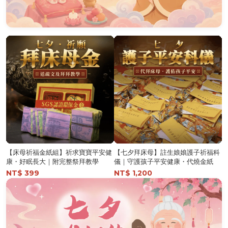
【床母祈福金紙組】祈求寶寶平安健
【七夕拜床母】註生娘娘護子祈福科
康・好眠長大｜附完整祭拜教學
儀｜守護孩子平安健康・代燒金紙
NT$ 399
NT$ 1,200