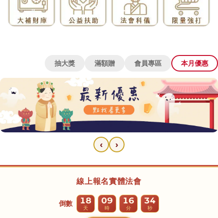
抽大獎
滿額贈
會員專區
本月優惠
‹
›
大甲鎮瀾宮中元普渡
18
09
16
25
線上報名實體法會
倒數
天
時
分
秒