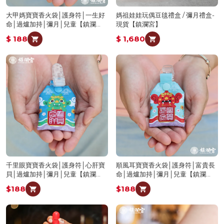
大甲媽寶寶香火袋│護身符│一生好
媽祖娃娃玩偶豆毯禮盒 / 彌月禮盒-
命│過爐加持│彌月│兒童【鎮瀾
現貨【鎮瀾宮】
宮】
$ 188
$ 1,680
千里眼寶寶香火袋│護身符│心肝寶
順風耳寶寶香火袋│護身符│富貴長
貝│過爐加持│彌月│兒童【鎮瀾
命│過爐加持│彌月│兒童【鎮瀾
宮】
宮】
$188
$188