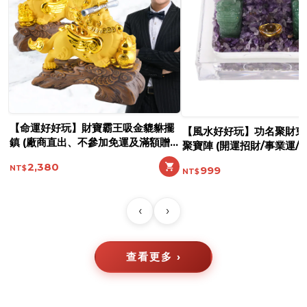
【命運好好玩】財富制霸黃
擺
【風水好好玩】功名聚財東菱玉貔貅
鎮 (廠商直出、不參加免運
聚寶陣 (開運招財/事業運/功名考運)
優惠)
3,580
999
‹
›
查看更多