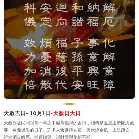
天赦吉日- 10月1日-
天赦日大日
天赦日被民間視為一年之中極為難得的吉日，相傳是玉皇上帝開恩赦
罪、赦免過失的日子。許多人會選擇在這一天代燒金紙、上呈疏文，
祈求消災解厄、補運轉運、補財庫與化解不順。