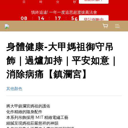
5
9
5
7
6
0
2
0
3
6
2
5
3
6
6
1
1
9
5
2
1
5
3
2
2
8
8
6
6
鬼門開倒數! 農曆七月中元普渡 鎮瀾宮代拜
慎終追遠! 一年一度追思超渡拔薦法會
9
4
8
4
6
5
9
1
2
5
1
4
2
5
5
:
:
:
:
:
:
0
0
8
4
1
0
4
2
1
1
7
7
5
5
8
登記倒數中
瞭解詳情
3
7
3
5
4
8
0
1
4
0
3
1
日
日
時
時
分
分
秒
秒
4
4
7
3
0
3
1
0
0
6
6
4
4
7
2
6
2
4
3
9
7
0
3
2
0
3
3
6
2
2
0
5
5
3
3
6
1
5
1
3
2
8
6
鬼門開倒數! 農曆七月中元普渡 鎮瀾宮代拜
2
1
2
2
5
1
1
4
4
2
2
5
:
:
:
0
4
0
2
1
7
5
瞭解詳情
1
0
1
1
4
0
0
3
3
1
1
日
時
分
秒
4
3
1
0
6
4
0
0
0
3
2
2
0
0
身體健康-大甲媽祖御守吊
3
2
0
5
3
2
1
1
2
1
4
2
1
0
0
1
0
3
1
飾｜過爐加持｜平安如意｜
0
0
2
0
1
消除病痛【鎮瀾宮】
0
其他顏色
將大甲鎮瀾宮媽祖的護佑
化作精緻的隨身配件
本系列吊飾採用 MIT 精緻電繡工藝
細膩呈現媽祖莊嚴慈祥的神韻