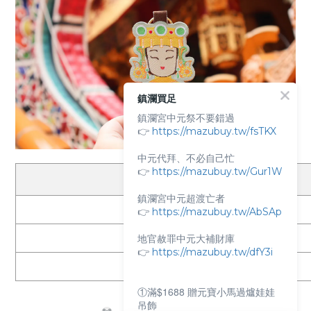
鎮瀾買足
鎮瀾宮中元祭不要錯過
👉
https://mazubuy.tw/fsTKX
中元代拜、不必自己忙
👉
https://mazubuy.tw/Gur1W
鎮瀾宮中元超渡亡者
尺寸 (cm)
👉
https://mazubuy.tw/AbSAp
地官赦罪中元大補財庫
材質
👉
https://mazubuy.tw/dfY3i
重量 (g)
①滿$1688 贈元寶小馬過爐娃娃
吊飾