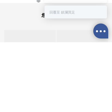
②滿$3688 贈超實用萬能擦拭布
回覆至 鎮瀾買足
您可能喜歡...
新朋友不知道怎麼買嗎？
給你滿滿的購物靈感
立即購買
👉
https://mazubuy.tw/wT8GC
最新活動資訊
都在LINE@生活圈
👉@mazubuybuy