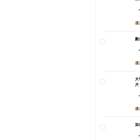
優
殿
優
大
片
優
加