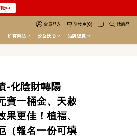
解詳情
倒數中
會員登入
購物車(0)
找商品
解詳情
所有商品
公益扶助
品牌總覽
立即購買
債-化陰財轉陽
元寶一桶金、天赦
效果更佳！植福、
厄（報名一份可填