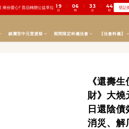
1
1
7
4
4
5
4
0
4
0
3
7
4
6
6
7
6
:
:
:
0
4
1
8
3
3
4
3
7
4
1
1
2
1
數! 農曆七月中元普渡 鎮瀾宮代拜
瞭
:
:
:
0
9
0
6
3
3
4
3
遠! 一年一度追思超渡拔薦法會
登記
3
2
6
3
5
5
6
5
日
時
分
秒
3
0
7
2
2
3
2
6
3
0
0
1
0
日
時
分
秒
8
5
2
2
3
2
2
1
5
2
9
4
4
5
4
2
6
1
1
2
1
5
2
0
7
4
1
1
2
1
1
:
:
:
0
4
1
8
3
3
4
3
數! 農曆七月中元普渡 鎮瀾宮代拜
瞭
1
5
0
0
1
0
4
1
6
3
0
0
1
0
日
時
分
秒
0
3
0
7
2
2
3
2
0
4
0
3
0
鎮瀾宮中元普渡祭
期間限定科儀法會
【法會科儀】
5
2
0
2
6
1
1
2
1
3
2
4
1
1
5
0
0
1
0
2
1
3
0
0
4
0
1
0
2
3
0
1
2
0
1
0
《還壽生
財》大燒
日還陰債
消災、解