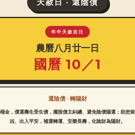
天赦日 ‧ 還陰債
年中天赦吉日
農曆八月廿一日
國曆 10／1
還陰債 ‧ 轉陽財
桶金，償還壽生受生債，擺脫債主糾纏、避免陰債陽還；助您留
凶、出入平安，補運轉運、安樂長壽，化陰財為陽財。