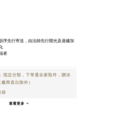
順序先行寄送，由法師先行開光及過爐加
化
福者 
止
指定分類，下單選全家取件，贈冰
（廠商直出除外）
口袋
查看更多