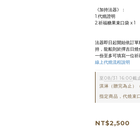
《加持法器》：
1.代燒證明
2.祈福糖果束口袋 x 1
法器即日起開始依訂單
持，龍船則於擇吉日燒
一份至多可填寫一位祈
線上代燒流程說明
至
08/31 16:00
截
淇淋（贈完為止）
指定商品，代燒束
NT$2,500