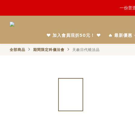
鬼門開倒
慎終追
鬼門開倒
❤️ 加入會員現折50元！ ❤️
🔥 最新優惠
全部商品
期間限定科儀法會
天赦日代燒法品