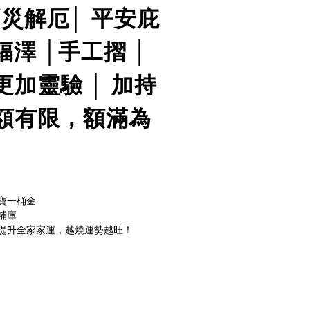
災解厄│ 平安庇
澤 │手工摺 │
加靈驗 │ 加持
額有限，額滿為
寶一桶金
補庫
提升全家家運，越燒運勢越旺！