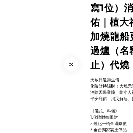
寫1位）消
佑｜植大福
加燒龍船更
過爐（名
止）代燒
天赦日還壽生債
化陰財轉陽財！大燒元
消除因果業障、防小人
平安庇佑、消災解厄、
-
《儀式、科儀》 
1.化陰財轉陽財
2.燒化一桶金還陰債
3.全台獨家宴王供品