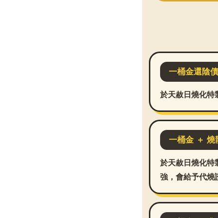
一桶金還陰
於天赦日燒化特
一桶金 ＋ 燒
於天赦日燒化特
強，會給予代燒