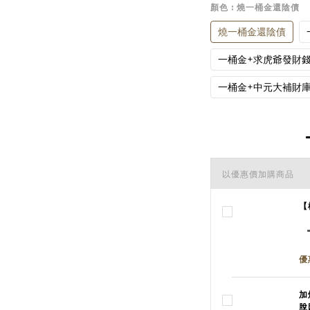
顏色
: 燒一桶金還陰債
燒一桶金還陰債
一桶金+求虎爺發財
一桶金+中元大補財
以優惠價加購商品
【
優
加
脫