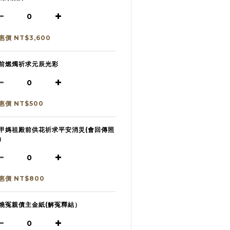
惠價 NT$3,600
前燃燭祈求元辰光彩
惠價 NT$500
甲媽祖殿前供花祈求平安消災(會回傳照
）
惠價 NT$800
燒冤親債主金紙(解冤釋結）