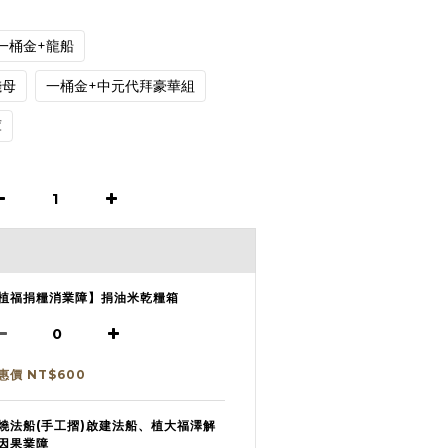
一桶金+龍船
錢母
一桶金+中元代拜豪華組
庫
植福捐糧消業障】捐油米乾糧箱
惠價 NT$600
燒法船(手工摺)啟建法船、植大福澤解
因果業障