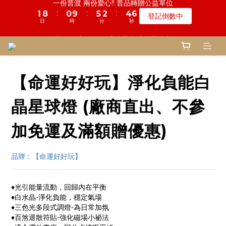
5
8
7
6
7
9
0
0
6
7
3
0
2
3
1
1
9
4
1
3
2
6
6
3
3
5
5
6
6
鬼門開倒數! 農曆七月中元普渡 鎮瀾宮代拜
慎終追遠! 一年一度追思超渡拔薦法會
4
7
6
5
9
6
8
9
5
6
2
1
2
:
:
:
:
:
:
0
0
8
3
0
2
9
1
5
5
2
2
4
4
5
5
登記倒數中
瞭解詳情
3
6
5
4
8
5
7
8
4
5
1
0
1
日
日
時
時
分
分
秒
秒
7
2
1
8
0
4
4
1
1
3
3
4
4
2
5
4
3
7
4
6
7
3
4
0
0
6
1
0
7
3
3
0
0
2
2
3
3
1
4
3
2
6
3
5
6
鬼門開倒數! 農曆七月中元普渡 鎮瀾宮代拜
2
3
5
0
6
2
2
1
1
2
2
:
:
:
0
3
2
1
5
2
4
5
瞭解詳情
1
2
4
5
1
1
0
0
1
1
日
時
分
秒
2
1
0
4
1
3
4
0
1
3
4
0
0
0
0
【命運好好玩】淨化負能白
1
0
3
0
2
3
0
2
3
0
2
1
2
1
2
1
0
1
晶星球燈 (廠商直出、不參
0
1
0
0
0
加免運及滿額贈優惠)
品牌：【命運好好玩】
♦光引能量流動，回歸內在平衡
♦白水晶-淨化負能，穩定氣場
♦三色光多段式調燈-為日常加氛
♦百煞退散符貼-強化磁場小祕法