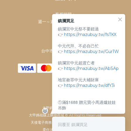
客服時間：
鎮瀾買足
週一～週日 上午9點～下午6點
鎮瀾宮中元祭不要錯過
客服電話：
👉
https://mazubuy.tw/fsTKX
04-26763688
門市地址：
中元代拜、不必自己忙
台中市大甲區順天路238號
👉
https://mazubuy.tw/Gur1W
鎮瀾宮中元超渡亡者
👉
https://mazubuy.tw/AbSAp
地官赦罪中元大補財庫
👉
https://mazubuy.tw/dfY3i
①滿$1688 贈元寶小馬過爐娃娃
吊飾
大甲鎮瀾宮唯一指定 官方商城
大甲媽祖線上購物商城 © All Rights Reserved.
②滿$3688 贈超實用萬能擦拭布
天後電子商務有限公司 / 統一編號 61929607
回覆至 鎮瀾買足
委任法律顧問：瀛睿律師事務