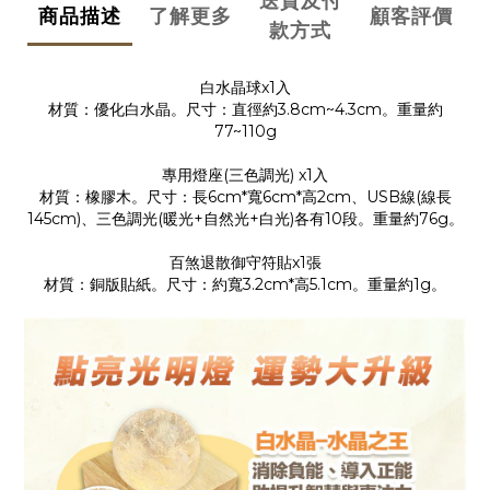
送貨及付
商品描述
了解更多
顧客評價
款方式
白水晶球x1入
材質：優化白水晶。尺寸：直徑約3.8cm~4.3cm。重量約
77~110g
專用燈座(三色調光) x1入
材質：橡膠木。尺寸：長6cm*寬6cm*高2cm、USB線(線長
145cm)、三色調光(暖光+自然光+白光)各有10段。重量約76g。
百煞退散御守符貼x1張
材質：銅版貼紙。尺寸：約寬3.2cm*高5.1cm。重量約1g。