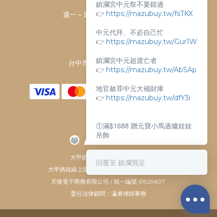
客服時間：
鎮瀾宮中元祭不要錯過
👉
https://mazubuy.tw/fsTKX
週一～週日 上午9點～下午6點
客服電話：
中元代拜、不必自己忙
04-26763688
👉
https://mazubuy.tw/Gur1W
門市地址：
鎮瀾宮中元超渡亡者
台中市大甲區順天路238號
👉
https://mazubuy.tw/AbSAp
地官赦罪中元大補財庫
👉
https://mazubuy.tw/dfY3i
①滿$1688 贈元寶小馬過爐娃娃
吊飾
②滿$3688 贈超實用萬能擦拭布
大甲鎮瀾宮唯一指定 官方商城
回覆至 鎮瀾買足
大甲媽祖線上購物商城 © All Rights Reserved.
新朋友不知道怎麼買嗎？
天後電子商務有限公司 / 統一編號 61929607
委任法律顧問：瀛睿律師事務
給你滿滿的購物靈感