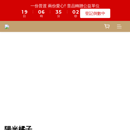
7
5
5
8
5
8
9
8
0
2
6
1
3
3
3
2
1
5
1
2
7
9
4
4
6
6
1
1
鬼門開倒數! 農曆七月中元普渡 鎮瀾宮代拜
一份普渡 兩份愛心!! 普品轉贈公益單位
6
4
4
7
9
4
9
7
8
7
1
5
0
2
:
:
:
:
:
:
2
2
1
0
9
4
0
1
6
8
3
3
5
5
0
0
登記倒數中
瞭解詳情
5
3
3
9
6
8
3
8
6
7
9
6
0
4
1
日
日
時
時
分
分
秒
秒
1
1
0
8
3
0
5
7
2
2
4
4
4
2
2
8
5
7
2
7
5
9
6
8
5
3
0
0
0
7
2
4
6
1
1
3
3
3
1
1
7
4
6
1
慎終追遠! 一年一度追思超渡拔薦法會
6
4
8
5
7
9
4
2
6
1
3
5
0
0
2
2
:
:
:
2
0
9
0
6
3
5
0
登記倒數中
5
3
7
4
6
8
3
1
5
0
2
4
1
1
日
時
分
秒
1
8
5
2
4
4
2
6
3
5
7
2
0
4
1
3
0
0
0
7
4
1
3
3
1
5
2
9
4
6
1
鬼門開倒數! 農曆七月中元普渡 鎮瀾宮代拜
3
0
2
6
3
0
2
:
:
:
2
0
4
1
8
3
5
0
瞭解詳情
2
1
5
2
1
日
時
分
秒
1
3
0
7
2
4
1
0
4
1
0
0
2
6
1
3
0
3
0
1
5
0
2
2
0
4
1
1
3
0
0
2
1
0
陽光橘子