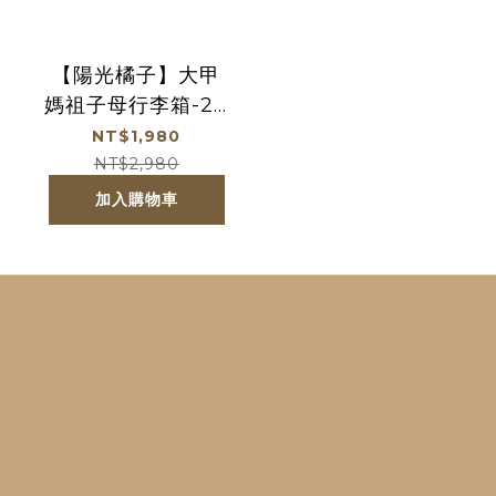
【陽光橘子】大甲
媽祖子母行李箱-20
吋+14吋-黑 (廠商直
NT$1,980
出、不參加免運及
NT$2,980
滿額贈優惠)
加入購物車