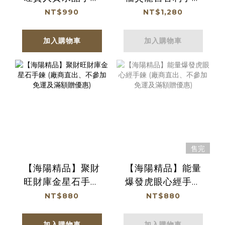
(命理開運) (廠商直
(血舍利) (廠商直
NT$990
NT$1,280
出、不參加免運及
出、不參加免運及
滿額贈優惠)
滿額贈優惠)
加入購物車
加入購物車
售完
【海陽精品】聚財
【海陽精品】能量
旺財庫金星石手鍊
爆發虎眼心經手鍊
(廠商直出、不參加
(廠商直出、不參加
NT$880
NT$880
免運及滿額贈優惠)
免運及滿額贈優惠)
加入購物車
加入購物車