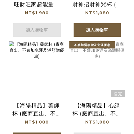
旺財旺家超能量水
財神招財神咒杯 (廠
杯組(心經+財神) 內
商直出、不參加免
NT$1,980
NT$1,080
容物六大財神咒款x1
運及滿額贈優惠)
、心經款x1、水杯套
加入購物車
加入購物車
x2、水杯袋x2(隨機
贈送) (廠商直出、
不參加滿額贈及免運優惠
不參加免運及滿額
贈優惠)
售完
【海陽精品】藥師
【海陽精品】心經
杯 (廠商直出、不參
杯 (廠商直出、不參
加免運及滿額贈優
加免運及滿額贈優
NT$1,080
NT$1,080
惠)
惠)