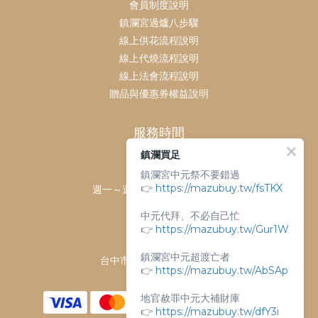
會員制度說明
鎮瀾宮過爐八步驟
線上供花流程說明
線上代燒流程說明
線上法會流程說明
贈品與優惠券權益說明
服務時間
鎮瀾買足
客服時間：
鎮瀾宮中元祭不要錯過
👉
https://mazubuy.tw/fsTKX
週一～週日 上午9點～下午6點
客服電話：
中元代拜、不必自己忙
04-26763688
👉
https://mazubuy.tw/Gur1W
門市地址：
鎮瀾宮中元超渡亡者
台中市大甲區順天路238號
👉
https://mazubuy.tw/AbSAp
地官赦罪中元大補財庫
👉
https://mazubuy.tw/dfY3i