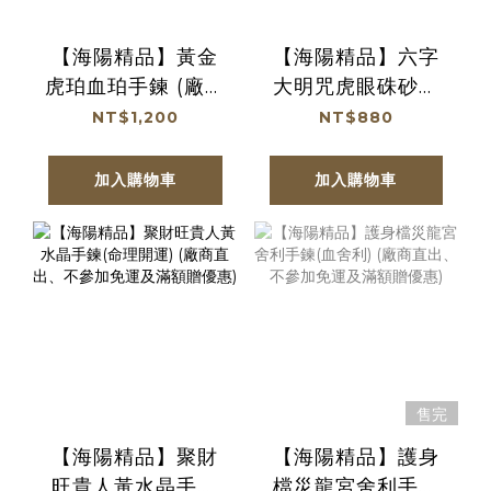
【海陽精品】黃金
【海陽精品】六字
虎珀血珀手鍊 (廠商
大明咒虎眼硃砂貔
直出、不參加免運
貅手鍊 (廠商直出、
NT$1,200
NT$880
及滿額贈優惠)
不參加免運及滿額
贈優惠)
加入購物車
加入購物車
售完
【海陽精品】聚財
【海陽精品】護身
旺貴人黃水晶手鍊
檔災龍宮舍利手鍊