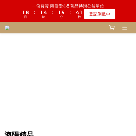
8
8
9
9
2
0
3
2
2
9
2
5
2
6
5
2
一份普渡 兩份愛心!! 普品轉贈公益單位
1
5
1
3
2
6
5
2
4
5
8
5
9
8
5
鬼門開倒數! 農曆七月中元普渡 鎮瀾宮代拜
7
7
9
8
8
1
2
1
:
:
:
1
8
1
4
1
5
4
1
:
:
:
登記倒數中
0
4
0
2
1
5
4
1
3
4
7
4
8
7
4
瞭解詳情
6
6
8
7
7
0
1
0
日
時
分
秒
0
7
0
3
0
4
3
0
日
時
分
秒
3
1
0
4
3
0
2
3
6
3
7
6
3
5
9
5
7
6
9
6
0
6
2
3
2
2
0
3
2
1
9
2
5
2
6
5
2
慎終追遠! 一年一度追思超渡拔薦法會
4
8
4
6
5
9
8
5
5
1
2
1
:
:
:
1
2
1
0
8
1
4
1
5
4
1
登記倒數中
3
7
3
5
4
8
7
4
4
0
1
0
日
時
分
秒
0
1
0
7
0
3
0
4
3
0
2
6
2
4
3
7
6
3
3
0
0
6
2
3
2
1
5
1
3
2
6
5
2
鬼門開倒數! 農曆七月中元普渡 鎮瀾宮代拜
2
5
1
2
1
:
:
:
0
4
0
2
1
5
4
1
瞭解詳情
1
4
0
1
0
日
時
分
秒
3
1
0
4
3
0
0
3
0
2
0
3
2
2
1
2
1
1
0
1
0
0
0
海陽精品