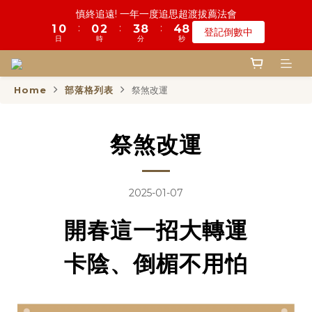
5
6
9
8
9
0
3
2
0
0
1
6
2
5
2
1
1
6
1
2
3
5
4
4
9
9
5
5
8
8
鬼門開倒數! 農曆七月中元普渡 鎮瀾宮代拜
慎終追遠! 一年一度追思超渡拔薦法會
4
9
5
8
7
8
2
1
0
5
1
4
:
:
:
:
:
:
1
0
0
5
0
1
2
4
3
3
8
8
4
4
7
7
登記倒數中
瞭解詳情
3
8
4
7
6
7
1
0
4
0
3
日
日
時
時
分
分
秒
秒
0
4
0
1
3
2
2
7
7
3
3
6
6
2
7
3
6
5
6
9
0
3
2
3
0
2
1
1
6
6
2
2
5
5
1
6
2
5
4
9
5
8
鬼門開倒數! 農曆七月中元普渡 鎮瀾宮代拜
2
1
2
1
0
0
5
5
1
1
4
4
:
:
:
0
5
1
4
3
8
4
7
瞭解詳情
1
0
1
0
4
4
0
0
3
3
日
時
分
秒
Home
部落格列表
祭煞改運
4
0
3
2
7
3
6
0
0
3
3
2
2
3
2
1
6
2
5
2
2
1
1
2
1
0
5
1
4
1
1
0
0
祭煞改運
1
0
4
0
3
0
0
0
3
2
2
1
1
0
2025-01-07
0
開春這一招大轉運
卡陰、倒楣不用怕