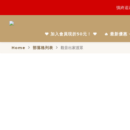
鬼門開倒
鬼門開倒
一份普渡
❤️ 加入會員現折50元！ ❤️
🔥 最新優惠
慎終追
Home
部落格列表
觀音出家渡眾
鬼門開倒