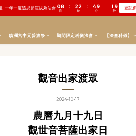
8
9
8
9
4
5
5
7
4
5
7
7
9
6
:
:
:
:
:
:
0
0
4
4
1
1
0
0
4
4
9
9
1
1
7
7
7
8
7
8
數! 農曆七月中元普渡 鎮瀾宮代拜
數! 農曆七月中元普渡 鎮瀾宮代拜
瞭
瞭
3
4
4
6
3
9
4
6
6
8
5
日
日
時
時
分
分
秒
秒
3
3
0
0
3
3
8
8
0
0
6
6
6
7
6
7
2
9
3
3
5
2
8
3
5
5
7
4
2
2
2
2
7
7
5
5
5
9
6
5
9
6
:
:
:
1
8
2
2
4
9
1
7
 兩份愛心!! 普品轉贈公益單位
登記
2
4
4
6
3
9
1
1
1
1
6
6
4
4
4
8
5
4
8
5
日
時
分
秒
0
7
1
1
3
8
0
6
1
9
3
3
5
2
8
0
0
0
0
5
5
3
3
3
7
4
3
7
4
鎮瀾宮中元普渡祭
期間限定科儀法會
6
0
0
2
7
【法會科儀】
5
:
:
:
0
8
2
2
4
9
1
7
遠! 一年一度追思超渡拔薦法會
登記
4
4
2
2
2
6
3
2
6
3
9
5
1
6
4
日
時
分
秒
7
1
1
3
8
0
6
3
3
1
1
1
5
2
1
5
2
8
4
0
5
3
6
0
0
2
7
5
2
2
0
0
:
:
:
0
4
1
0
4
9
1
7
數! 農曆七月中元普渡 鎮瀾宮代拜
瞭
3
4
2
5
1
6
4
日
時
分
秒
1
1
3
0
3
8
0
6
2
3
1
4
0
5
3
0
0
2
2
7
5
1
2
0
3
4
2
1
1
6
4
觀音出家渡眾
0
1
2
3
1
0
0
5
3
0
1
2
0
4
2
0
1
3
1
0
2024-10-17
2
0
1
農曆九月十九日
0
觀世音菩薩出家日