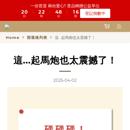
4
6
5
7
7
9
6
7
7
8
9
8
9
4
2
6
3
1
1
7
3
2
3
1
5
5
9
9
2
2
鬼門開倒數! 農曆七月中元普渡 鎮瀾宮代拜
一份普渡 兩份愛心!! 普品轉贈公益單位
3
5
4
6
6
8
5
6
6
7
8
7
8
3
1
5
9
:
:
:
:
:
:
2
0
0
6
2
1
2
0
4
4
8
8
1
1
登記倒數中
瞭解詳情
2
4
3
5
5
7
4
5
5
6
7
6
7
2
0
4
日
日
時
時
分
分
秒
秒
8
1
5
1
0
1
3
3
7
7
0
0
1
3
2
4
4
6
3
4
4
5
6
5
9
6
1
3
7
0
4
0
0
2
2
6
6
0
2
1
3
3
5
9
2
慎終追遠! 一年一度追思超渡拔薦法會
3
3
4
5
4
8
5
0
2
6
3
1
1
5
5
9
:
:
:
1
0
2
2
4
8
1
登記倒數中
2
2
3
9
4
3
7
4
1
5
2
0
0
4
4
日
時
分
秒
8
Home
部落格列表
這...起馬炮也太震撼了！
0
1
1
3
7
0
1
1
2
8
3
2
6
3
0
4
1
3
3
7
0
0
2
6
0
0
1
7
2
1
5
9
2
鬼門開倒數! 農曆七月中元普渡 鎮瀾宮代拜
3
0
2
2
6
1
5
:
:
:
0
6
1
0
4
8
1
瞭解詳情
2
1
1
5
這...起馬炮也太震撼了！
0
4
日
時
分
秒
5
0
3
7
0
1
0
0
4
3
4
2
6
0
3
2
3
1
5
2
1
2
0
4
2025-04-02
1
0
1
3
0
0
2
1
0