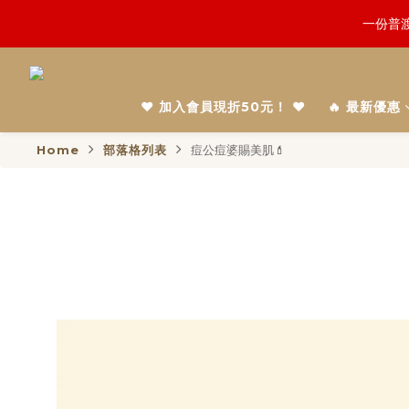
鬼門開倒
一份普渡
慎終追
❤️ 加入會員現折50元！ ❤️
🔥 最新優惠
鬼門開倒
Home
部落格列表
痘公痘婆賜美肌💄