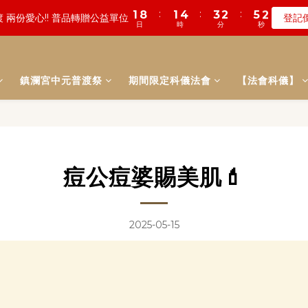
3
4
7
6
5
8
4
2
0
1
0
3
5
9
5
7
8
7
6
:
:
:
:
:
:
1
8
0
4
1
4
0
2
3
2
3
2
5
1
5
1
數! 農曆七月中元普渡 鎮瀾宮代拜
 兩份愛心!! 普品轉贈公益單位
登記
瞭
2
3
6
5
4
7
3
1
0
2
4
8
4
6
7
6
9
5
日
日
時
時
分
分
秒
秒
0
7
3
0
3
1
2
1
2
1
4
0
4
0
1
9
2
5
4
3
6
2
0
1
3
7
3
5
6
5
8
4
6
2
2
0
1
0
1
0
3
3
:
:
:
0
8
1
4
3
2
5
1
遠! 一年一度追思超渡拔薦法會
登記
0
2
6
2
4
5
4
7
3
5
1
1
0
0
2
2
日
時
分
秒
7
0
3
2
1
4
0
1
5
1
3
4
3
6
2
4
0
0
1
1
鎮瀾宮中元普渡祭
期間限定科儀法會
6
2
1
0
【法會科儀】
3
:
:
:
0
4
0
2
3
2
5
1
數! 農曆七月中元普渡 鎮瀾宮代拜
瞭
3
0
0
5
1
0
2
日
時
分
秒
3
1
2
1
4
0
2
4
0
1
2
0
1
0
3
1
3
0
1
0
2
0
2
0
1
1
0
痘公痘婆賜美肌💄
0
2025-05-15