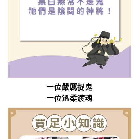
一位嚴厲捉鬼
一位溫柔渡魂