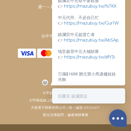
鎮瀾宮中元祭不要錯過
👉
https://mazubuy.tw/fsTKX
週一～週日 上午9點～下午6點
客服電話：
中元代拜、不必自己忙
04-26763688
👉
https://mazubuy.tw/Gur1W
門市地址：
鎮瀾宮中元超渡亡者
台中市大甲區順天路238號
👉
https://mazubuy.tw/AbSAp
地官赦罪中元大補財庫
👉
https://mazubuy.tw/dfY3i
①滿$1688 贈元寶小馬過爐娃娃
吊飾
②滿$3688 贈超實用萬能擦拭布
大甲鎮瀾宮唯一指定 官方商城
回覆至 鎮瀾買足
大甲媽祖線上購物商城 © All Rights Reserved.
新朋友不知道怎麼買嗎？
天後電子商務有限公司 / 統一編號 61929607
委任法律顧問：瀛睿律師事務
給你滿滿的購物靈感
👉
https://mazubuy.tw/wT8GC