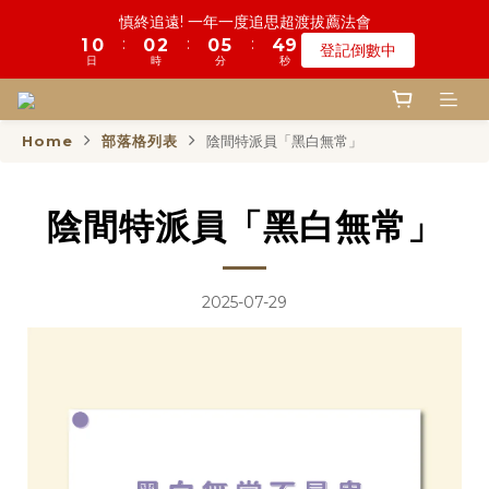
5
6
9
5
9
0
0
4
0
0
3
2
7
2
1
1
6
1
2
3
5
1
1
6
6
5
5
鬼門開倒數! 農曆七月中元普渡 鎮瀾宮代拜
慎終追遠! 一年一度追思超渡拔薦法會
4
9
5
8
4
9
8
3
2
1
6
:
:
:
:
:
:
1
0
0
5
0
1
2
4
0
0
5
5
4
4
9
9
登記倒數中
瞭解詳情
3
8
4
7
3
8
7
2
1
0
5
日
日
時
時
分
分
秒
秒
0
4
0
1
3
4
4
3
3
8
8
2
7
3
6
2
7
6
1
0
4
3
0
2
3
3
2
2
7
7
1
6
2
5
1
6
5
鬼門開倒數! 農曆七月中元普渡 鎮瀾宮代拜
0
3
2
1
2
2
1
1
6
6
:
:
:
0
5
1
4
0
5
4
9
瞭解詳情
2
1
0
1
1
0
0
5
5
日
時
分
秒
Home
部落格列表
陰間特派員「黑白無常」
4
0
3
4
3
8
1
0
0
0
4
4
3
2
3
2
7
0
3
3
2
1
2
1
6
2
2
陰間特派員「黑白無常」
1
0
1
0
5
1
1
0
0
4
0
0
3
2
2025-07-29
1
0