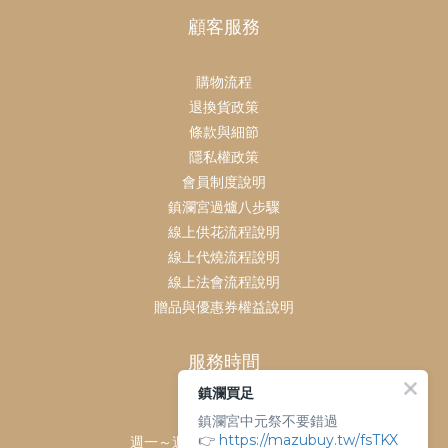
顧客服務
購物流程
退換貨政策
條款與細節
隱私權政策
會員制度說明
鎮瀾宮過爐八步驟
線上供花流程說明
線上代燒流程說明
線上法會流程說明
贈品與優惠券權益說明
服務時間
鎮瀾買足
客服時間：
鎮瀾宮中元祭不要錯過
👉
https://mazubuy.tw/fsTKX
週一～週日 上午9點～下午6點