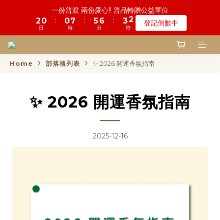
6
5
5
8
6
8
9
9
3
7
3
4
1
3
1
1
6
1
2
8
6
6
7
7
4
4
2
2
鬼門開倒數! 農曆七月中元普渡 鎮瀾宮代拜
一份普渡 兩份愛心!! 普品轉贈公益單位
5
4
4
9
7
5
7
8
8
2
6
2
3
0
:
:
:
:
:
:
2
0
0
5
0
1
7
9
5
5
6
6
3
3
1
1
登記倒數中
瞭解詳情
4
3
3
8
9
6
4
6
7
9
7
1
5
1
2
日
日
時
時
分
分
秒
秒
1
4
0
6
8
4
4
5
5
2
2
0
0
3
2
2
9
7
8
5
3
5
6
8
6
0
4
0
1
0
3
5
7
3
3
4
4
1
1
2
1
1
8
6
7
4
2
慎終追遠! 一年一度追思超渡拔薦法會
4
9
5
9
7
5
3
0
2
4
6
2
2
3
3
0
0
:
:
:
1
0
0
7
5
6
3
1
登記倒數中
3
8
4
8
9
6
4
2
1
3
5
1
1
2
2
日
時
分
秒
Home
部落格列表
✨ 2026 開運香氛指南
0
6
4
5
2
0
2
7
3
7
8
5
3
1
0
2
4
0
0
1
1
5
3
4
1
1
6
2
6
7
4
2
鬼門開倒數! 農曆七月中元普渡 鎮瀾宮代拜
0
1
3
0
0
4
2
3
0
:
:
:
0
5
1
9
5
6
3
1
瞭解詳情
0
2
✨ 2026 開運香氛指南
3
1
2
日
時
分
秒
4
0
8
4
5
2
0
1
2
0
1
3
7
3
4
1
0
1
0
2
6
2
3
0
0
1
5
1
2
2025-12-16
0
4
0
1
3
0
2
1
0