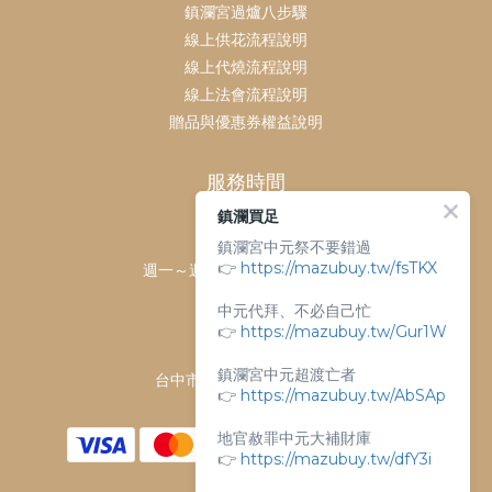
鎮瀾宮過爐八步驟
線上供花流程說明
線上代燒流程說明
線上法會流程說明
贈品與優惠券權益說明
服務時間
鎮瀾買足
客服時間：
鎮瀾宮中元祭不要錯過
👉
https://mazubuy.tw/fsTKX
週一～週日 上午9點～下午6點
客服電話：
中元代拜、不必自己忙
04-26763688
👉
https://mazubuy.tw/Gur1W
門市地址：
鎮瀾宮中元超渡亡者
台中市大甲區順天路238號
👉
https://mazubuy.tw/AbSAp
地官赦罪中元大補財庫
👉
https://mazubuy.tw/dfY3i