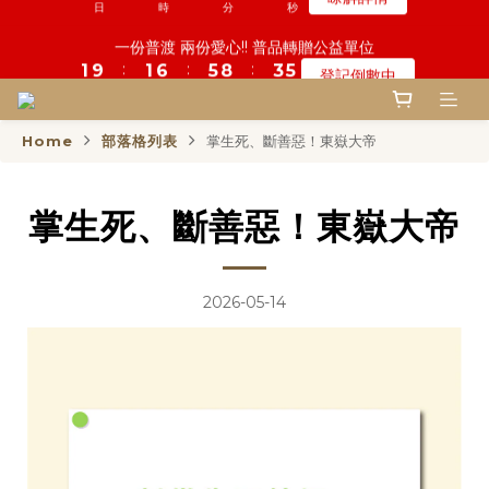
3
5
6
8
6
6
8
8
3
2
3
6
1
9
2
1
6
2
1
7
5
6
6
9
9
4
4
鬼門開倒數! 農曆七月中元普渡 鎮瀾宮代拜
一份普渡 兩份愛心!! 普品轉贈公益單位
2
4
5
9
7
5
5
7
7
2
1
2
5
0
8
:
:
:
:
:
:
1
0
9
5
1
0
6
4
5
5
8
8
3
3
登記倒數中
瞭解詳情
1
3
4
9
8
6
4
4
6
6
9
1
0
1
4
日
日
時
時
分
分
秒
秒
7
0
8
4
0
5
3
4
4
7
7
2
2
0
2
3
8
7
5
3
3
5
5
9
8
0
0
3
6
7
3
4
2
3
3
6
6
1
1
9
1
2
7
6
9
4
慎終追遠! 一年一度追思超渡拔薦法會
2
2
4
9
4
8
9
7
2
5
6
2
3
1
2
2
5
5
0
0
8
:
:
:
0
9
1
6
5
8
3
登記倒數中
1
1
3
8
3
7
8
6
1
4
5
1
2
0
1
1
4
4
日
時
分
秒
7
Home
部落格列表
掌生死、斷善惡！東嶽大帝
8
0
5
4
7
2
0
0
2
7
2
6
7
5
0
3
4
0
1
0
0
3
3
6
7
4
3
6
1
1
6
1
5
6
9
4
鬼門開倒數! 農曆七月中元普渡 鎮瀾宮代拜
2
3
0
2
2
5
6
3
2
5
0
:
:
:
0
5
0
4
5
8
3
瞭解詳情
1
2
1
1
4
掌生死、斷善惡！東嶽大帝
5
2
1
4
日
時
分
秒
4
3
4
7
2
0
1
0
0
3
4
1
0
3
3
2
3
6
1
0
2
3
0
2
2
1
2
5
0
1
2
1
1
0
1
4
2026-05-14
0
1
0
0
0
3
0
2
1
0