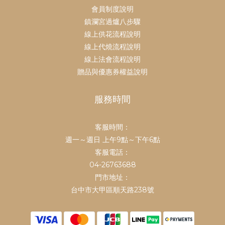
會員制度說明
鎮瀾宮過爐八步驟
線上供花流程說明
線上代燒流程說明
線上法會流程說明
贈品與優惠券權益說明
服務時間
鎮瀾買足
客服時間：
鎮瀾宮中元祭不要錯過
👉
https://mazubuy.tw/fsTKX
週一～週日 上午9點～下午6點
客服電話：
中元代拜、不必自己忙
04-26763688
👉
https://mazubuy.tw/Gur1W
門市地址：
鎮瀾宮中元超渡亡者
台中市大甲區順天路238號
👉
https://mazubuy.tw/AbSAp
地官赦罪中元大補財庫