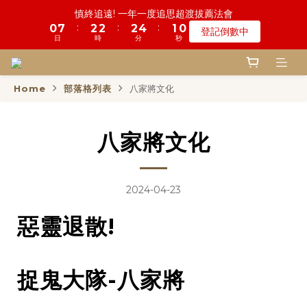
5
8
6
5
7
9
6
5
5
0
0
0
2
1
1
8
4
3
2
3
1
3
3
5
5
2
2
1
1
鬼門開倒數! 農曆七月中元普渡 鎮瀾宮代拜
慎終追遠! 一年一度追思超渡拔薦法會
4
7
5
4
6
8
5
4
4
1
:
:
:
:
:
:
0
0
7
3
2
1
2
0
2
2
4
4
1
1
0
0
登記倒數中
瞭解詳情
3
6
4
3
5
7
4
3
3
0
日
日
時
時
分
分
秒
秒
6
2
1
0
1
1
1
3
3
0
0
2
5
3
2
4
6
3
2
2
5
1
0
0
0
0
2
2
1
4
2
1
3
5
2
1
鬼門開倒數! 農曆七月中元普渡 鎮瀾宮代拜
1
4
0
1
1
:
:
:
0
3
1
0
2
4
1
0
瞭解詳情
0
3
0
0
日
時
分
秒
Home
部落格列表
八家將文化
2
0
1
3
0
2
1
0
2
1
0
1
0
八家將文化
0
2024-04-23
惡靈退散!
捉鬼大隊-八家將