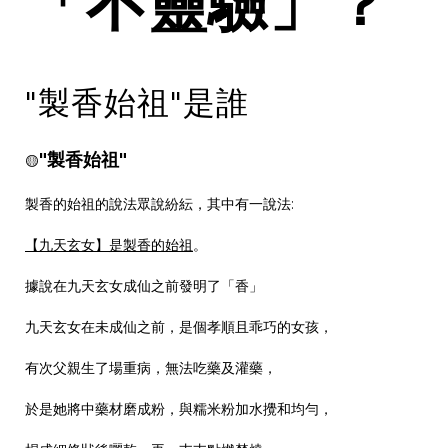
「不靈驗」？
"製香始祖"是誰
"製香始祖"
🟡
製香的始祖的說法眾說紛紜，其中有一說法:
【九天玄女】是製香的始祖
。
據說在九天玄女成仙之前發明了「香」
九天玄女在未成仙之前，是個孝順且乖巧的女孩，
有次父親生了場重病，無法吃藥及灌藥，
於是她將中藥材磨成粉，與糯米粉加水攪和均勻，