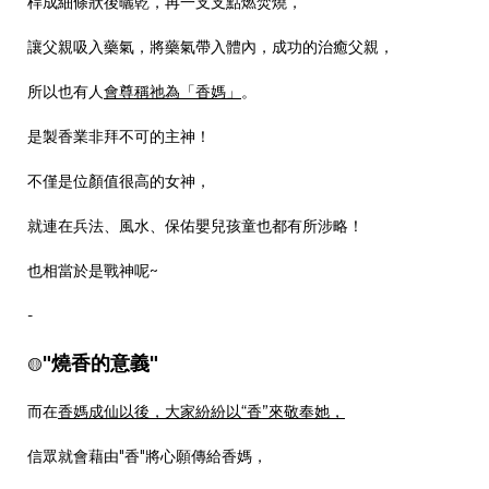
桿成細條狀後曬乾，再一支支點燃焚燒，
讓父親吸入藥氣，將藥氣帶入體內，成功的治癒父親，
所以也有人
會尊稱祂為「香媽」
。
是製香業非拜不可的主神！
不僅是位顏值很高的女神，
就連在兵法、風水、保佑嬰兒孩童也都有所涉略！
也相當於是戰神呢~
-
"燒香的意義"
🟡
而在
香媽成仙以後，大家紛紛以“香”來敬奉她，
信眾就會藉由"香"將心願傳給香媽，