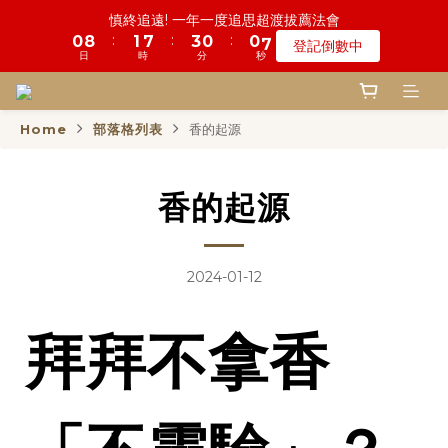
5
9
5
8
5
5
0
2
6
5
1
5
1
1
9
5
2
1
8
6
4
4
1
1
1
1
8
8
鬼門開倒數! 農曆七月中元普渡 鎮瀾宮代拜
慎終追遠! 一年一度追思超渡拔薦法會
4
8
4
9
7
4
4
1
5
4
0
4
:
:
:
:
:
:
0
0
8
4
1
0
7
5
3
3
0
0
0
0
7
7
登記倒數中
瞭解詳情
3
7
3
8
6
3
3
0
4
3
3
日
日
時
時
分
分
秒
秒
7
3
0
6
4
2
2
6
6
2
6
2
7
5
2
2
9
3
2
2
6
2
5
3
1
1
5
5
1
5
1
6
4
1
1
8
鬼門開倒數! 農曆七月中元普渡 鎮瀾宮代拜
2
1
1
5
1
4
2
0
0
4
4
:
:
:
0
4
0
5
3
0
0
7
瞭解詳情
1
0
0
4
0
3
1
3
3
日
時
分
秒
Home
部落格列表
香的起源
3
4
2
6
0
3
2
0
2
2
2
3
1
5
2
1
1
1
1
2
0
4
1
0
0
0
香的起源
0
1
3
0
0
2
1
0
2024-01-12
拜拜不拿香