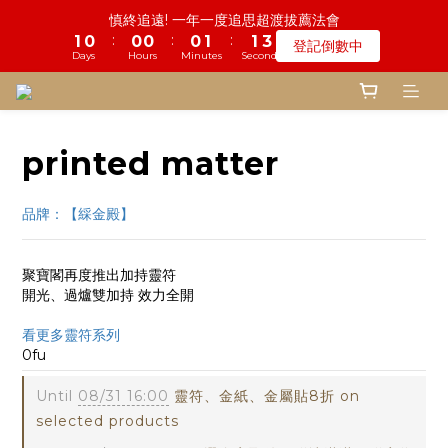
Days
Hours
Minutes
Seconds
0
0
0
1
1
6
2
3
1
2
2
3
鬼門開倒數! 農曆七月中元普渡 鎮瀾宮代拜
2
7
3
4
2
3
3
4
0
:
:
:
0
5
1
2
0
1
1
2
1
6
2
3
1
2
2
3
鬼門開倒數! 農曆七月中元普渡 鎮瀾宮代拜
瞭解詳情
Days
Hours
Minutes
Seconds
4
0
1
0
0
1
:
:
:
0
5
1
2
0
1
1
2
瞭解詳情
Days
Hours
Minutes
Seconds
3
0
0
4
0
1
0
0
1
2
3
0
0
1
2
0
printed matter
1
0
品牌：【綵金殿】
聚寶閣再度推出加持靈符
開光、過爐雙加持 效力全開
看更多靈符系列
0fu
Until
08/31 16:00
靈符、金紙、金屬貼8折 on
selected products