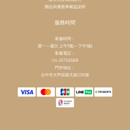
贈品與優惠券權益說明
服務時間
客服時間：
鎮瀾買足
週一～週日 上午9點～下午6點
鎮瀾宮中元祭不要錯過
客服電話：
👉
https://mazubuy.tw/fsTKX
04-26763688
門市地址：
中元代拜、不必自己忙
👉
台中市大甲區順天路238號
https://mazubuy.tw/Gur1W
鎮瀾宮中元超渡亡者
👉
https://mazubuy.tw/AbSAp
地官赦罪中元大補財庫
👉
https://mazubuy.tw/dfY3i
①滿$1688 贈元寶小馬過爐娃娃