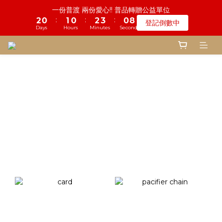
6
5
6
5
7
8
5
8
8
3
0
0
0
1
6
3
1
2
1
3
4
1
9
一份普渡 兩份愛心!! 普品轉贈公益單位
1
6
3
3
3
4
1
9
鬼門開倒數! 農曆七月中元普渡 鎮瀾宮代拜
5
4
5
4
6
7
4
7
9
9
9
7
2
0
5
:
:
:
2
0
1
0
2
3
0
8
:
:
:
0
5
2
2
2
3
0
8
登記倒數中
4
3
4
3
5
6
3
瞭解詳情
6
8
8
8
9
6
1
4
Days
Hours
Minutes
Seconds
Days
Hours
Minutes
Seconds
1
0
1
2
7
4
1
1
1
2
7
3
2
3
2
4
5
2
5
7
7
7
8
5
0
3
0
0
1
6
3
0
0
0
1
6
2
1
2
1
3
4
1
9
慎終追遠! 一年一度追思超渡拔薦法會
4
9
6
6
6
7
4
2
0
5
2
0
5
:
:
:
1
0
1
0
2
3
0
8
登記倒數中
3
8
5
5
5
6
3
1
4
Days
Hours
Minutes
Seconds
1
4
0
0
1
2
7
2
7
4
4
4
5
2
0
3
0
3
0
1
6
1
6
3
3
3
4
1
9
鬼門開倒數! 農曆七月中元普渡 鎮瀾宮代拜
2
2
0
5
:
:
:
0
5
2
2
2
3
0
8
瞭解詳情
1
1
4
Days
Hours
Minutes
Seconds
4
1
1
1
2
7
0
0
3
3
0
0
0
1
6
2
2
0
5
1
1
4
0
0
3
2
1
0