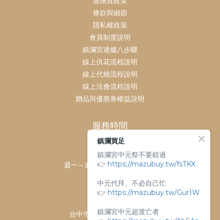
退換貨政策
條款與細節
隱私權政策
會員制度說明
鎮瀾宮過爐八步驟
線上供花流程說明
線上代燒流程說明
線上法會流程說明
贈品與優惠券權益說明
服務時間
鎮瀾買足
客服時間：
鎮瀾宮中元祭不要錯過
👉
https://mazubuy.tw/fsTKX
週一～週日 上午9點～下午6點
客服電話：
中元代拜、不必自己忙
04-26763688
👉
https://mazubuy.tw/Gur1W
門市地址：
鎮瀾宮中元超渡亡者
台中市大甲區順天路238號