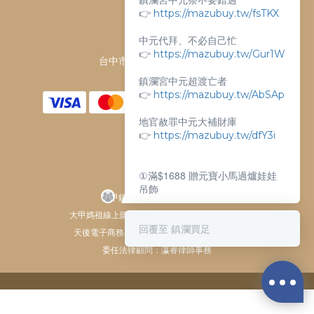
客服電話：
👉
https://mazubuy.tw/fsTKX
04-26763688
中元代拜、不必自己忙
門市地址：
👉
https://mazubuy.tw/Gur1W
台中市大甲區順天路238號
鎮瀾宮中元超渡亡者
👉
https://mazubuy.tw/AbSAp
地官赦罪中元大補財庫
👉
https://mazubuy.tw/dfY3i
①滿$1688 贈元寶小馬過爐娃娃
吊飾
大甲鎮瀾宮唯一指定 官方商城
②滿$3688 贈超實用萬能擦拭布
大甲媽祖線上購物商城 © All Rights Reserved.
回覆至 鎮瀾買足
天後電子商務有限公司 / 統一編號 61929607
委任法律顧問：瀛睿律師事務
新朋友不知道怎麼買嗎？
給你滿滿的購物靈感
BUY NOW
👉
https://mazubuy.tw/wT8GC