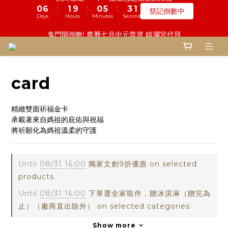
6
6
5
7
8
9
8
1
1
3
3
1
1
8
8
1
1
6
6
3
3
鬼門開倒數! 農曆七月中元普渡 鎮瀾宮代拜
鬼門開倒數! 農曆七月中元普渡 鎮瀾宮代拜
5
5
4
9
6
7
8
7
9
9
9
:
:
:
:
:
:
0
0
2
2
0
0
7
7
0
0
5
5
2
2
瞭解詳情
瞭解詳情
4
9
4
3
8
5
6
7
6
8
8
8
Days
Days
Hours
Hours
Minutes
Minutes
Seconds
Seconds
9
9
9
1
1
6
6
4
4
1
1
3
8
3
2
7
4
5
6
5
7
7
7
8
8
8
0
0
5
5
3
3
0
0
2
7
2
1
6
3
一份普渡 兩份愛心!! 普品轉贈公益單位
4
5
4
9
6
6
6
7
9
7
7
9
9
4
4
2
2
:
:
:
1
6
1
9
0
5
2
登記倒數中
3
9
4
3
8
5
5
5
6
8
6
6
8
8
3
3
1
1
Days
Hours
Minutes
Seconds
0
5
0
8
4
1
2
8
3
2
7
4
4
4
5
7
5
5
7
7
2
2
0
0
card
4
7
3
0
1
7
2
1
6
3
慎終追遠! 一年一度追思超渡拔薦法會
3
3
4
6
4
4
9
6
6
1
1
9
3
6
2
:
:
:
0
6
1
9
0
5
2
2
2
登記倒數中
3
5
3
3
8
5
5
0
0
8
2
5
1
Days
Hours
Minutes
Seconds
5
0
8
4
1
1
1
2
4
2
9
2
7
4
精緻雙面祈福金卡
4
7
1
4
0
4
7
3
0
0
0
1
3
1
8
1
6
3
承載著來自媽祖的庇佑與祝福
鬼門開倒數! 農曆七月中元普渡 鎮瀾宮代拜
3
6
0
3
9
3
6
2
:
:
:
將祈願化為媽祖溫柔的守護
0
2
0
7
0
5
2
2
瞭解詳情
5
2
8
2
5
1
Days
Hours
Minutes
Seconds
1
6
4
1
1
4
1
7
1
4
0
0
5
3
0
0
3
0
6
0
3
Until
08/31 16:00
獨家文創9折優惠 on selected
4
2
2
5
2
3
1
products
1
4
1
2
0
0
Until
08/31 16:00
下單選全家取件，贈冰淇淋（贈完為
3
0
1
2
止）（廠商直出除外） on selected categories
0
1
Show more
0