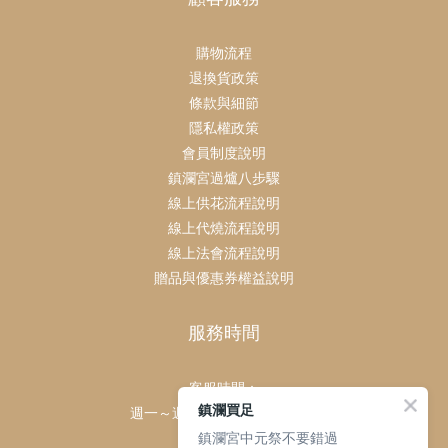
購物流程
退換貨政策
條款與細節
隱私權政策
會員制度說明
鎮瀾宮過爐八步驟
線上供花流程說明
線上代燒流程說明
線上法會流程說明
贈品與優惠券權益說明
服務時間
客服時間：
鎮瀾買足
週一～週日 上午9點～下午6點
鎮瀾宮中元祭不要錯過
客服電話：