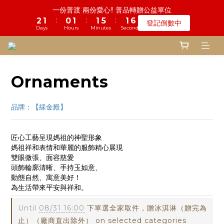
6
6
5
6
6
6
9
8
9
9
9
4
1
3
2
3
1
2
7
1
2
2
4
2
2
6
6
2
2
5
5
鬼門開倒數! 農曆七月中元普渡 鎮瀾宮代拜
一份普渡 兩份愛心!! 普品轉贈公益單位
5
5
4
5
5
9
5
8
7
8
8
8
3
0
2
1
:
:
:
:
:
:
2
0
1
6
0
1
1
3
1
1
5
5
1
1
4
4
登記倒數中
瞭解詳情
4
4
3
4
4
8
4
7
6
7
9
7
7
2
1
0
Days
Days
Hours
Hours
Minutes
Minutes
Seconds
Seconds
1
0
5
0
0
2
0
0
4
4
0
0
3
3
3
3
2
3
3
7
3
6
5
6
8
6
6
9
1
0
0
4
1
3
3
2
2
2
2
1
2
2
6
2
5
慎終追遠! 一年一度追思超渡拔薦法會
4
5
7
5
9
5
8
0
3
0
2
2
1
1
:
:
:
1
1
0
1
1
5
1
4
登記倒數中
3
9
4
6
4
8
4
7
2
1
1
0
0
Days
Hours
Minutes
Seconds
0
0
0
0
4
0
3
2
8
3
5
3
7
3
6
1
0
0
Ornaments
3
2
1
7
2
4
2
6
2
5
鬼門開倒數! 農曆七月中元普渡 鎮瀾宮代拜
0
2
1
:
:
:
0
6
1
3
1
5
1
4
瞭解詳情
1
0
Days
Hours
Minutes
Seconds
5
0
2
0
4
0
3
品牌：【綵金殿】
0
4
1
3
2
3
0
2
1
2
1
0
匠心工藝呈現媽祖的神聖形象
1
0
媽祖祥和表情和華麗的服飾精心展現
雙眼微張、面容慈愛
0
頭飾輪廓清晰、手持玉如意、
動態自然、寓意美好！
為生活帶來平安與祥和。
Until
08/31 16:00
下單選全家取件，贈冰淇淋（贈完為
止）（廠商直出除外） on selected categories