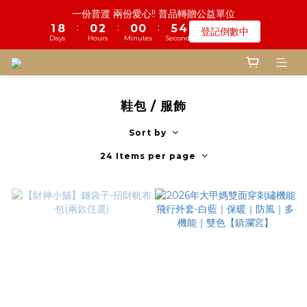
5
5
5
5
7
5
5
8
8
9
8
8
1
2
3
1
2
1
9
4
1
2
3
5
1
1
1
1
6
6
鬼門開倒數! 農曆七月中元普渡 鎮瀾宮代拜
一份普渡 兩份愛心!! 普品轉贈公益單位
4
4
4
4
6
4
4
9
7
7
8
7
7
0
1
2
:
:
:
:
:
:
0
1
0
8
3
0
1
2
4
0
0
0
0
5
5
登記倒數中
瞭解詳情
3
3
3
3
5
3
3
8
6
6
9
7
6
6
0
1
Days
Days
Hours
Hours
Minutes
Minutes
Seconds
Seconds
9
0
7
2
0
1
3
4
4
2
2
2
2
4
2
2
7
5
5
8
6
9
5
5
0
8
6
1
0
2
3
3
1
1
1
9
1
3
1
1
6
慎終追遠! 一年一度追思超渡拔薦法會
4
4
7
5
8
4
4
9
7
5
0
1
2
2
:
:
:
0
0
0
8
0
2
0
0
5
登記倒數中
3
3
6
4
7
3
3
8
6
4
0
1
1
Days
Hours
Minutes
Seconds
7
1
4
2
2
5
3
6
2
2
7
5
3
0
0
鞋包 / 服飾
6
0
3
1
1
4
2
5
1
1
6
鬼門開倒數! 農曆七月中元普渡 鎮瀾宮代拜
4
2
5
2
:
:
:
0
0
3
1
4
0
0
5
瞭解詳情
3
1
Sort by
4
1
Days
Hours
Minutes
Seconds
2
0
3
4
2
0
3
0
1
2
3
24 Items per page
1
2
0
1
2
0
1
0
1
0
0