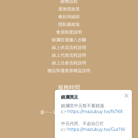
購物流程
退換貨政策
條款與細節
隱私權政策
會員制度說明
鎮瀾宮過爐八步驟
線上供花流程說明
線上代燒流程說明
線上法會流程說明
贈品與優惠券權益說明
服務時間
鎮瀾買足
客服時間：
鎮瀾宮中元祭不要錯過
👉
https://mazubuy.tw/fsTKX
週一～週日 上午9點～下午6點
客服電話：
中元代拜、不必自己忙
04-26763688
👉
https://mazubuy.tw/Gur1W
門市地址：