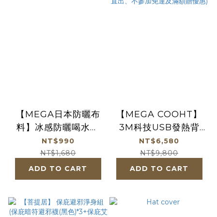
【MEGA日本防曬布
【MEGA COOHT】
料】冰感防曬喝水口
3M科技USB發熱背
罩-專利認證
心-輕量PRO 男女共
NT$990
NT$6,580
版 (贈6500mAh行動
NT$1,680
NT$9,800
電源) (廠商直出、不
ADD TO CART
ADD TO CART
參加免運及滿額贈優
惠)