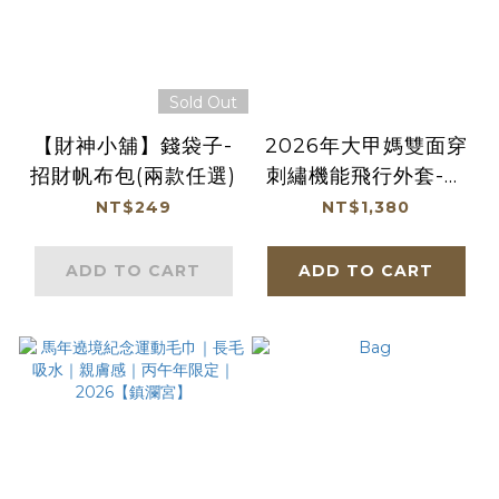
Sold Out
【財神小舖】錢袋子-
2026年大甲媽雙面穿
招財帆布包(兩款任選)
刺繡機能飛行外套-白
藍｜保暖｜防風｜多機
NT$249
NT$1,380
能｜雙色【鎮瀾宮】
ADD TO CART
ADD TO CART