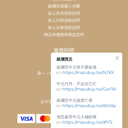
鎮瀾宮過爐八步驟
線上供花流程說明
線上代燒流程說明
線上法會流程說明
贈品與優惠券權益說明
服務時間
鎮瀾買足
客服時間：
鎮瀾宮中元祭不要錯過
👉
https://mazubuy.tw/fsTKX
週一～週日 上午9點～下午6點
客服電話：
中元代拜、不必自己忙
04-26763688
👉
https://mazubuy.tw/Gur1W
門市地址：
鎮瀾宮中元超渡亡者
台中市大甲區順天路238號
👉
https://mazubuy.tw/AbSAp
地官赦罪中元大補財庫
👉
https://mazubuy.tw/dfY3i