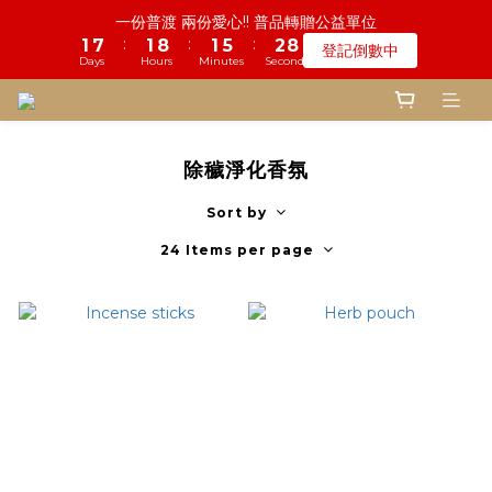
5
6
6
7
8
8
9
1
4
3
0
5
2
1
8
4
2
1
9
7
2
2
6
6
3
3
8
8
鬼門開倒數! 農曆七月中元普渡 鎮瀾宮代拜
一份普渡 兩份愛心!! 普品轉贈公益單位
4
5
5
9
6
7
7
8
9
0
3
2
4
:
:
:
:
:
:
1
0
7
3
1
0
8
6
1
1
5
5
2
2
7
7
登記倒數中
瞭解詳情
3
4
4
8
5
6
9
6
7
8
2
1
3
Days
Days
Hours
Hours
Minutes
Minutes
Seconds
Seconds
0
6
2
0
7
5
0
0
4
4
1
1
6
6
2
9
3
3
7
4
9
5
8
5
6
7
1
0
2
5
1
6
4
3
3
0
0
5
5
1
8
2
9
2
6
3
8
慎終追遠! 一年一度追思超渡拔薦法會
4
7
4
5
9
6
0
1
4
0
5
3
2
2
4
4
:
:
:
0
7
1
8
1
5
2
7
登記倒數中
3
6
3
9
4
8
5
0
3
4
2
1
1
3
3
Days
Hours
Minutes
Seconds
6
0
7
0
4
1
6
2
5
2
8
3
7
4
9
2
3
1
0
0
2
2
除穢淨化香氛
5
6
3
0
5
1
4
1
7
2
6
3
8
鬼門開倒數! 農曆七月中元普渡 鎮瀾宮代拜
1
2
0
1
1
4
5
2
4
:
:
:
0
3
0
6
1
5
2
7
瞭解詳情
0
1
0
0
Sort by
3
4
1
3
Days
Hours
Minutes
Seconds
2
5
0
4
1
6
0
2
3
0
2
1
4
3
0
5
24 Items per page
1
2
1
0
3
2
4
0
1
0
2
1
3
0
1
0
2
0
1
0