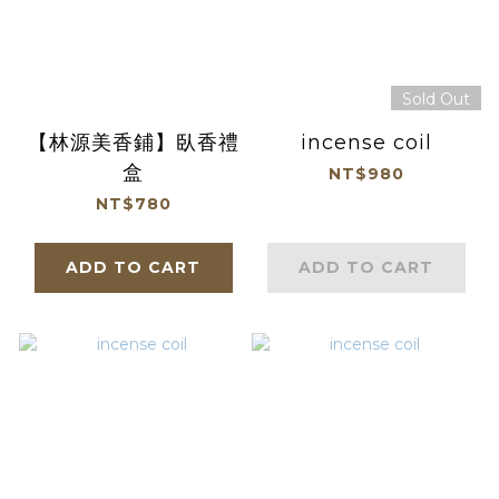
Sold Out
【林源美香鋪】臥香禮
incense coil
盒
NT$980
NT$780
ADD TO CART
ADD TO CART