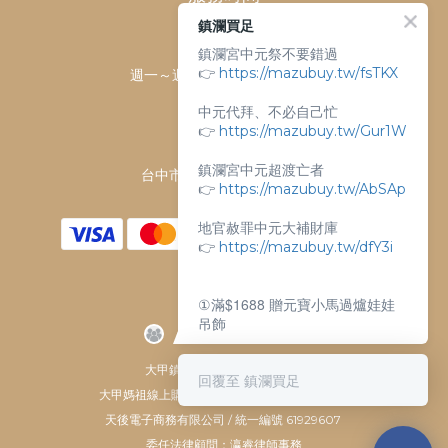
鎮瀾買足
客服時間：
鎮瀾宮中元祭不要錯過
👉
https://mazubuy.tw/fsTKX
週一～週日 上午9點～下午6點
客服電話：
中元代拜、不必自己忙
04-26763688
👉
https://mazubuy.tw/Gur1W
門市地址：
鎮瀾宮中元超渡亡者
台中市大甲區順天路238號
👉
https://mazubuy.tw/AbSAp
地官赦罪中元大補財庫
👉
https://mazubuy.tw/dfY3i
①滿$1688 贈元寶小馬過爐娃娃
吊飾
②滿$3688 贈超實用萬能擦拭布
大甲鎮瀾宮唯一指定 官方商城
回覆至 鎮瀾買足
大甲媽祖線上購物商城 © All Rights Reserved.
新朋友不知道怎麼買嗎？
天後電子商務有限公司 / 統一編號 61929607
委任法律顧問：瀛睿律師事務