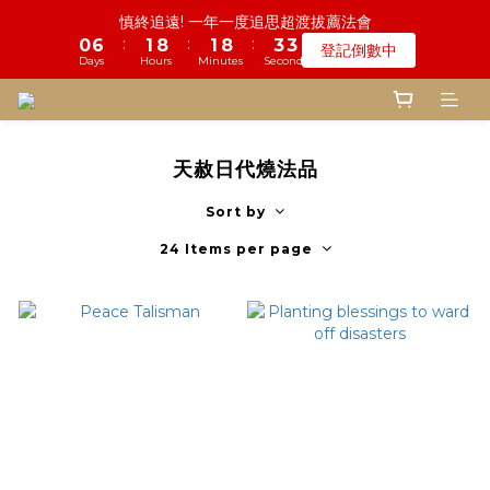
5
7
5
6
8
8
1
3
4
6
6
1
1
1
1
7
3
2
1
9
7
2
2
9
9
4
4
4
4
鬼門開倒數! 農曆七月中元普渡 鎮瀾宮代拜
慎終追遠! 一年一度追思超渡拔薦法會
4
6
4
5
7
7
0
2
3
5
5
0
0
:
:
:
:
:
:
0
0
6
2
1
0
8
6
1
1
8
8
3
3
3
3
登記倒數中
瞭解詳情
3
5
3
9
4
6
6
1
2
4
4
Days
Days
Hours
Hours
Minutes
Minutes
Seconds
Seconds
5
1
0
7
5
0
0
7
7
2
2
2
2
2
4
2
8
3
5
5
0
1
3
3
4
0
6
4
6
6
1
1
1
1
1
3
1
7
2
9
4
4
鬼門開倒數! 農曆七月中元普渡 鎮瀾宮代拜
0
2
2
3
5
3
5
5
0
0
0
0
:
:
:
0
2
0
6
1
8
3
3
瞭解詳情
1
1
2
4
2
4
4
Days
Hours
Minutes
Seconds
1
5
0
7
2
2
0
0
1
3
1
3
3
天赦日代燒法品
0
4
6
1
1
0
2
0
2
2
3
5
0
0
1
1
1
Sort by
2
4
0
0
0
1
3
24 Items per page
0
2
1
0