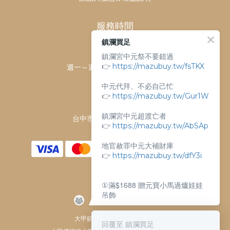
服務時間
鎮瀾買足
客服時間：
鎮瀾宮中元祭不要錯過
👉
https://mazubuy.tw/fsTKX
週一～週日 上午9點～下午6點
客服電話：
中元代拜、不必自己忙
04-26763688
👉
https://mazubuy.tw/Gur1W
門市地址：
鎮瀾宮中元超渡亡者
台中市大甲區順天路238號
👉
https://mazubuy.tw/AbSAp
地官赦罪中元大補財庫
👉
https://mazubuy.tw/dfY3i
①滿$1688 贈元寶小馬過爐娃娃
吊飾
②滿$3688 贈超實用萬能擦拭布
大甲鎮瀾宮唯一指定 官方商城
回覆至 鎮瀾買足