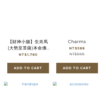
【財神小舖】生肖馬
Charms
(大勢至菩薩)本命佛-
NT$588
金曜石手鍊12mm(13
NT$888
NT$1,780
顆) (含開光) (廠商直
出、不參加免運及滿額
ADD TO CART
ADD TO CART
贈優惠)