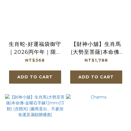
生肖蛇-好運福袋御守
【財神小舖】生肖馬
｜2026丙午年｜限定
(大勢至菩薩)本命佛-
｜馬年福袋｜御守｜平
頂級冰黑曜石項鍊(冰
NT$368
NT$1,788
安庇佑【鎮瀾宮】
晶) (含開光) (廠商直
出、不參加免運及滿額
ADD TO CART
ADD TO CART
贈優惠)