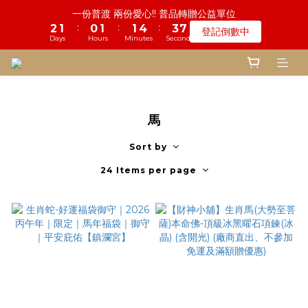
6
6
5
6
6
9
8
8
9
9
4
1
2
1
4
3
1
2
7
1
2
2
4
2
2
5
5
4
4
7
7
鬼門開倒數! 農曆七月中元普渡 鎮瀾宮代拜
一份普渡 兩份愛心!! 普品轉贈公益單位
5
5
4
5
5
8
7
7
8
8
3
0
1
0
3
:
:
:
:
:
:
2
0
1
6
0
1
1
3
1
1
4
4
3
3
6
6
登記倒數中
瞭解詳情
4
4
3
4
4
7
6
9
6
7
9
7
9
2
0
2
Days
Days
Hours
Hours
Minutes
Minutes
Seconds
Seconds
1
0
5
0
0
2
0
0
3
3
2
2
5
5
3
3
2
3
3
6
5
8
5
6
8
6
9
8
1
1
0
4
1
2
2
1
1
4
4
2
2
1
2
2
5
4
7
慎終追遠! 一年一度追思超渡拔薦法會
4
5
7
5
8
7
0
0
3
0
1
1
0
0
3
3
:
:
:
1
1
0
1
1
4
3
6
登記倒數中
3
9
4
6
4
7
6
9
2
0
0
2
2
Days
Hours
Minutes
Seconds
0
0
0
0
3
2
5
2
8
3
5
3
6
5
8
1
1
1
2
1
4
1
7
2
4
2
5
4
7
鬼門開倒數! 農曆七月中元普渡 鎮瀾宮代拜
0
0
0
馬
1
0
3
:
:
:
0
6
1
3
1
4
3
6
瞭解詳情
0
2
Days
Hours
Minutes
Seconds
5
0
2
0
3
2
5
Sort by
1
4
1
2
1
4
0
24 Items per page
3
0
1
0
3
2
0
2
1
1
0
0