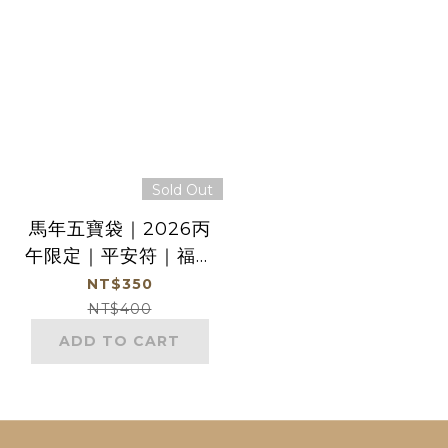
Sold Out
馬年五寶袋｜2026丙
午限定｜平安符｜福袋
｜御守｜生肖｜轉運
NT$350
【鎮瀾宮】
NT$400
ADD TO CART