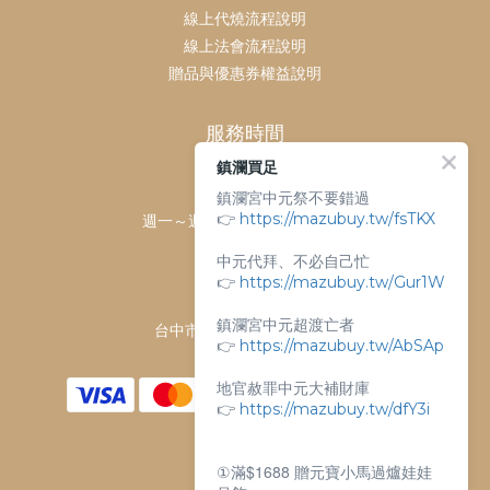
線上代燒流程說明
線上法會流程說明
贈品與優惠券權益說明
服務時間
鎮瀾買足
客服時間：
鎮瀾宮中元祭不要錯過
👉
https://mazubuy.tw/fsTKX
週一～週日 上午9點～下午6點
客服電話：
中元代拜、不必自己忙
04-26763688
👉
https://mazubuy.tw/Gur1W
門市地址：
鎮瀾宮中元超渡亡者
台中市大甲區順天路238號
👉
https://mazubuy.tw/AbSAp
地官赦罪中元大補財庫
👉
https://mazubuy.tw/dfY3i
①滿$1688 贈元寶小馬過爐娃娃