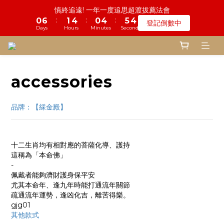
5
7
5
7
5
9
8
0
4
2
2
3
1
1
1
7
3
2
1
5
3
1
1
5
5
6
6
4
4
鬼門開倒數! 農曆七月中元普渡 鎮瀾宮代拜
慎終追遠! 一年一度追思超渡拔薦法會
4
6
4
6
4
8
9
7
3
1
1
2
0
:
:
:
:
:
:
0
0
6
2
1
0
4
2
0
0
4
4
5
5
3
3
登記倒數中
瞭解詳情
3
5
3
5
3
7
8
6
2
0
0
1
Days
Days
Hours
Hours
Minutes
Minutes
Seconds
Seconds
5
1
0
3
1
3
3
4
4
2
2
2
4
2
4
2
6
7
5
1
0
4
0
2
0
2
2
3
3
1
1
1
3
1
3
1
5
6
4
鬼門開倒數! 農曆七月中元普渡 鎮瀾宮代拜
0
3
1
1
1
2
2
0
0
:
:
:
0
2
0
2
0
4
5
3
瞭解詳情
2
0
0
0
1
1
Days
Hours
Minutes
Seconds
1
1
3
4
2
1
0
0
accessories
0
0
2
3
1
0
1
2
0
0
1
品牌：【綵金殿】
0
十二生肖均有相對應的菩薩化導、護持
這稱為「本命佛」
-
佩戴者能夠濟財護身保平安
尤其本命年、逢九年時能打通流年關節
疏通流年運勢，逢凶化吉，離苦得樂。
gjg01
其他款式