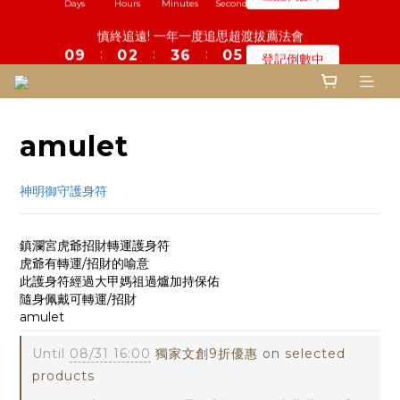
5
9
6
9
8
5
7
1
7
0
1
4
0
1
1
5
1
2
3
5
4
4
7
7
1
1
3
3
鬼門開倒數! 農曆七月中元普渡 鎮瀾宮代拜
慎終追遠! 一年一度追思超渡拔薦法會
4
8
5
8
7
4
6
0
6
0
3
:
:
:
:
:
:
0
0
9
4
0
1
2
4
3
3
6
6
0
0
2
2
登記倒數中
瞭解詳情
3
7
4
7
6
9
3
5
5
2
Days
Days
Hours
Hours
Minutes
Minutes
Seconds
Seconds
8
3
0
1
3
2
2
5
5
1
1
2
6
3
6
5
8
2
4
4
1
7
2
0
2
1
1
4
4
0
0
1
5
2
5
4
7
1
3
鬼門開倒數! 農曆七月中元普渡 鎮瀾宮代拜
3
0
6
1
1
0
0
3
3
:
:
:
0
4
1
4
3
6
0
2
瞭解詳情
2
5
0
0
2
2
Days
Hours
Minutes
Seconds
3
0
3
2
5
1
1
4
1
1
amulet
2
2
1
4
0
0
3
0
0
1
1
0
3
2
0
0
2
神明御守護身符
1
1
0
0
鎮瀾宮虎爺招財轉運護身符
虎爺有轉運/招財的喻意
此護身符經過大甲媽祖過爐加持保佑
隨身佩戴可轉運/招財
amulet
Until
08/31 16:00
獨家文創9折優惠 on selected
products