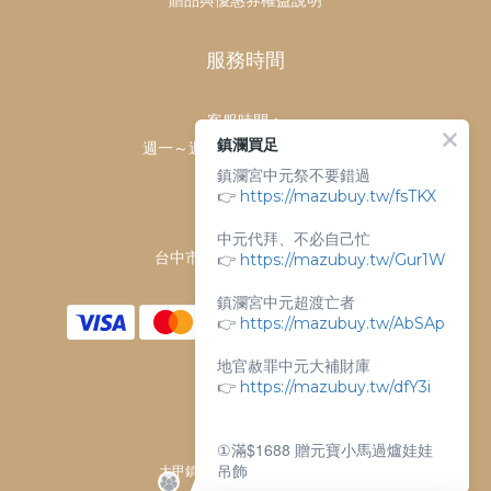
服務時間
客服時間：
鎮瀾買足
週一～週日 上午9點～下午6點
鎮瀾宮中元祭不要錯過
客服電話：
👉
https://mazubuy.tw/fsTKX
04-26763688
門市地址：
中元代拜、不必自己忙
台中市大甲區順天路238號
👉
https://mazubuy.tw/Gur1W
鎮瀾宮中元超渡亡者
👉
https://mazubuy.tw/AbSAp
地官赦罪中元大補財庫
👉
https://mazubuy.tw/dfY3i
①滿$1688 贈元寶小馬過爐娃娃
吊飾
大甲鎮瀾宮唯一指定 官方商城