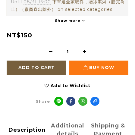
Until
08/31 16:00
下單選全家取件，贈冰淇淋（贈完為
止）（廠商直出除外） on selected categories
Show more
NT$150
ADD TO CART
BUY NOW
Add to Wishlist
Share
Additional
Shipping &
Description
details
Payment