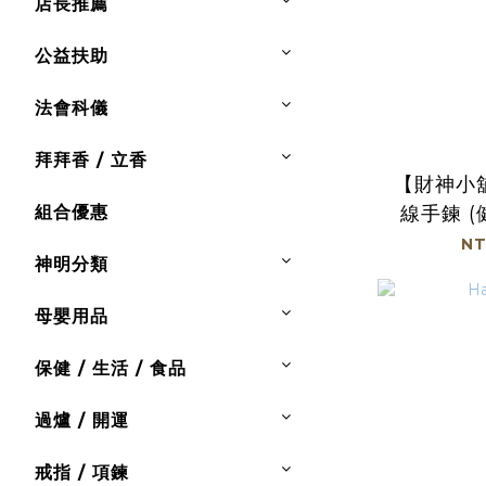
店長推薦
公益扶助
法會科儀
拜拜香 / 立香
【財神小
組合優惠
線手鍊 (
NT
神明分類
母嬰用品
保健 / 生活 / 食品
過爐 / 開運
戒指 / 項鍊