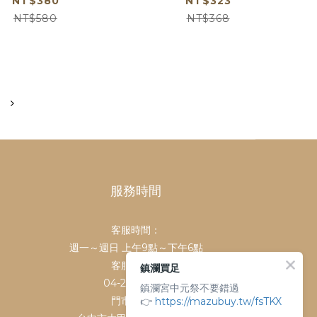
NT$380
NT$323
NT$580
NT$368
服務時間
客服時間：
週一～週日 上午9點～下午6點
客服電話：
鎮瀾買足
04-26763688
鎮瀾宮中元祭不要錯過
👉
門市地址：
https://mazubuy.tw/fsTKX