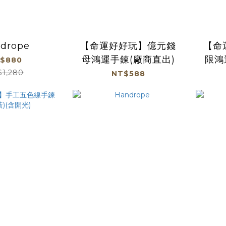
drope
【命運好好玩】億元錢
【命
母鴻運手鍊(廠商直出)
限鴻
$880
$1,280
NT$588