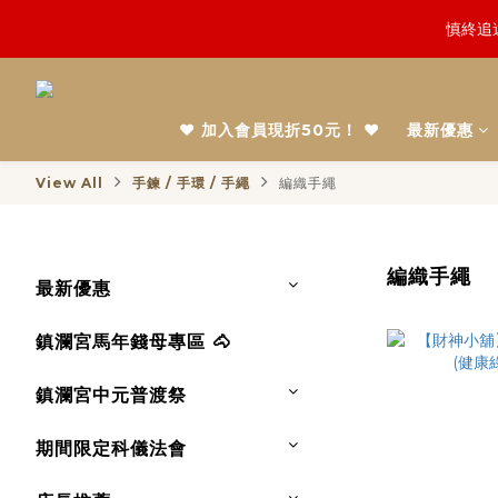
慎終追
鬼門開倒
鬼門開倒
❤️ 加入會員現折50元！ ❤️
最新優惠
View All
手鍊 / 手環 / 手繩
編織手繩
編織手繩
最新優惠
鎮瀾宮馬年錢母專區 🐴
鎮瀾宮中元普渡祭
期間限定科儀法會