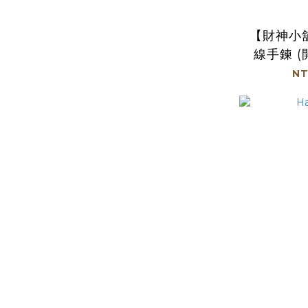
【財神小
線手鍊 (
NT