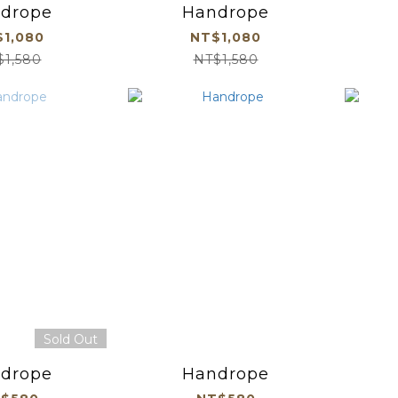
drope
Handrope
1,080
NT$1,080
$1,580
NT$1,580
Sold Out
drope
Handrope