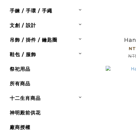
手鍊 / 手環 / 手繩
文創 / 設計
Han
吊飾 / 掛件 / 鑰匙圈
NT
鞋包 / 服飾
NT
祭祀用品
所有商品
十二生肖商品
神明殿前供花
廠商授權