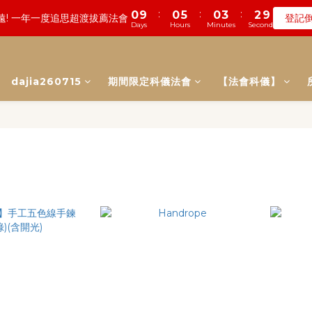
7
3
1
0
7
:
:
:
0
9
0
5
0
3
2
9
遠! 一年一度追思超渡拔薦法會
登記
2
4
:
:
:
0
4
1
7
0
3
2
9
2
6
3
9
2
5
4
數! 農曆七月中元普渡 鎮瀾宮代拜
瞭
6
2
0
6
Days
Hours
Minutes
Seconds
8
4
2
1
8
Days
Hours
Minutes
Seconds
1
3
3
0
6
2
1
8
1
5
2
8
1
4
3
5
1
5
7
3
1
0
7
0
2
:
:
:
2
5
1
0
7
0
4
1
7
0
3
2
9
數! 農曆七月中元普渡 鎮瀾宮代拜
瞭
4
0
4
6
2
0
6
Days
Hours
Minutes
Seconds
1
1
4
0
6
3
0
6
2
1
8
3
3
5
1
5
0
0
3
5
2
5
1
0
7
2
2
dajia260715
期間限定科儀法會
【法會科儀】
4
0
4
2
4
1
4
0
6
1
1
3
3
1
3
0
3
5
0
0
2
2
0
2
2
4
1
1
1
1
3
0
0
0
0
2
1
0