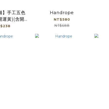
舖】手工五色
Handrope
開運黃)(含開
NT$580
光)
NT$688
$238