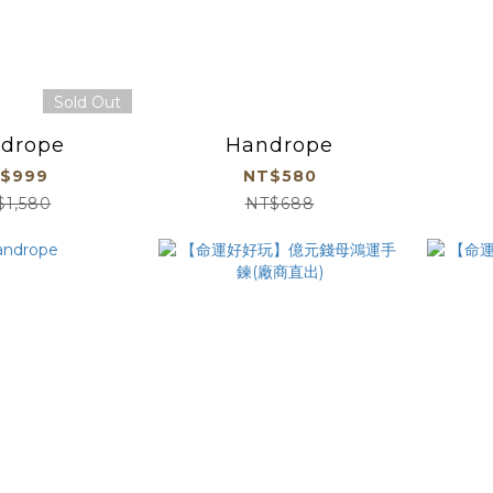
Sold Out
drope
Handrope
$999
NT$580
$1,580
NT$688