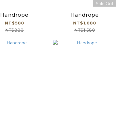
Sold Out
Handrope
Handrope
NT$580
NT$1,080
NT$888
NT$1,580