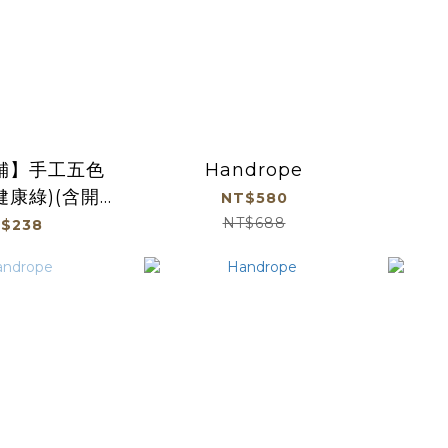
舖】手工五色
Handrope
健康綠)(含開
NT$580
光)
NT$688
$238