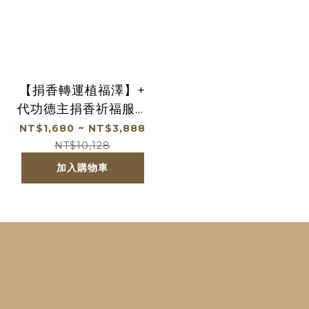
【捐香轉運植福澤】+
代功德主捐香祈福服務
+ 錢母過爐服務：財
NT$1,680 ~ NT$3,888
氣、功德一次圓滿
NT$10,128
（價值＄3688）
加入購物車