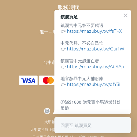
服務時間
鎮瀾買足
客服時間：
鎮瀾宮中元祭不要錯過
👉
https://mazubuy.tw/fsTKX
週一～週日 上午9點～下午6點
客服電話：
中元代拜、不必自己忙
04-26763688
👉
https://mazubuy.tw/Gur1W
門市地址：
鎮瀾宮中元超渡亡者
台中市大甲區順天路238號
👉
https://mazubuy.tw/AbSAp
地官赦罪中元大補財庫
👉
https://mazubuy.tw/dfY3i
①滿$1688 贈元寶小馬過爐娃娃
吊飾
②滿$3688 贈超實用萬能擦拭布
大甲鎮瀾宮唯一指定 官方商城
回覆至 鎮瀾買足
大甲媽祖線上購物商城 © All Rights Reserved.
新朋友不知道怎麼買嗎？