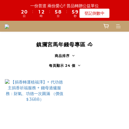
6
5
6
7
8
8
8
4
3
6
3
7
3
1
1
7
2
1
3
1
6
6
9
9
6
6
鬼門開倒數! 農曆七月中元普渡 鎮瀾宮代拜
一份普渡 兩份愛心!! 普品轉贈公益單位
5
4
5
6
9
9
7
7
7
3
2
5
2
6
:
:
:
:
:
:
2
0
0
6
1
0
2
0
5
5
8
8
5
5
9
9
登記倒數中
瞭解詳情
4
3
4
5
8
8
6
6
6
2
1
4
1
5
日
日
時
時
分
分
秒
秒
1
5
0
1
4
4
7
7
4
4
8
8
3
2
3
4
7
7
5
5
5
1
0
3
0
4
0
4
0
3
3
6
6
3
3
7
7
2
1
2
3
6
9
6
慎終追遠! 一年一度追思超渡拔薦法會
4
4
4
9
9
0
2
3
3
2
2
5
5
2
2
6
6
:
:
:
1
0
1
2
5
8
5
9
登記倒數中
3
9
3
3
8
8
1
2
2
1
1
4
4
1
1
5
5
日
時
分
秒
0
0
1
4
7
4
8
2
8
2
2
7
7
0
1
1
0
0
3
3
0
0
4
4
鎮瀾宮馬年錢母專區 🐴
0
3
6
3
7
1
7
1
1
6
9
6
鬼門開倒數! 農曆七月中元普渡 鎮瀾宮代拜
0
0
2
2
3
3
2
5
2
6
:
:
:
0
6
0
0
5
8
5
9
瞭解詳情
1
1
2
2
商品排序
1
4
1
5
日
時
分
秒
5
4
7
4
8
0
0
1
1
0
3
0
4
4
3
6
3
7
每頁顯示 24 個
0
0
2
3
3
2
5
2
6
1
2
2
1
4
1
5
0
1
1
0
3
0
4
0
0
2
3
1
2
0
1
0