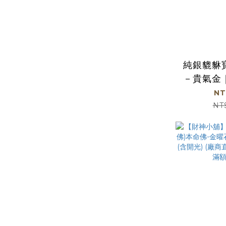
純銀貔貅
－貴氣金
過爐加
NT
【
NT