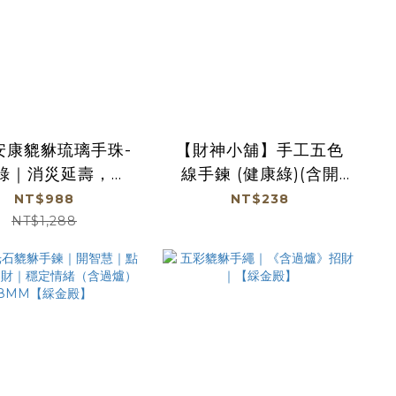
安康貔貅琉璃手珠-
【財神小舖】手工五色
綠｜消災延壽，消
線手鍊 (健康綠)(含開
病氣【綵金殿】
光)
NT$988
NT$238
NT$1,288