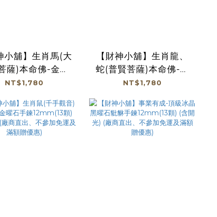
神小舖】生肖馬(大
【財神小舖】生肖龍、
菩薩)本命佛-金曜
蛇(普賢菩薩)本命佛-金
12mm(13顆) (含
曜石手鍊12mm(13顆)
NT$1,780
NT$1,780
) (廠商直出、不參
(含開光) (廠商直出、不
運及滿額贈優惠)
參加免運及滿額贈優惠)