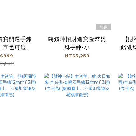
售完
寶寶開運手鍊
轉錢坤招財進寶金幣貔
【財
｜五色可選｜
貅手鍊-小
錢貔貅
持｜招財必備
$999
NT$3,250
綵金殿】
$1,580