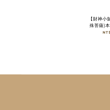
【財神小
殊菩薩)
手鍊12mm
NT$
光) (廠商直出、不參加
免運及