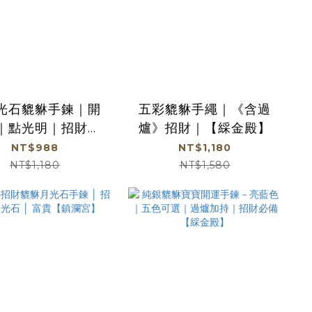
光石貔貅手鍊｜開
五彩貔貅手繩｜《含過
｜點光明｜招財｜
爐》招財｜【綵金殿】
定情緒（含過爐）
NT$988
NT$1,180
MM【綵金殿】
NT$1,180
NT$1,580