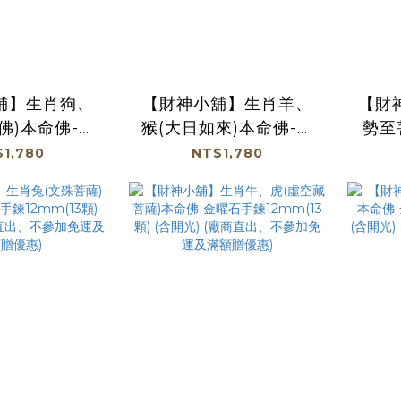
舖】生肖狗、
【財神小舖】生肖羊、
【財
佛)本命佛-金
猴(大日如來)本命佛-金
勢至
2mm(13顆)
曜石手鍊12mm(13顆)
石手鍊
1,780
NT$1,780
 (廠商直出、不
(含開光) (廠商直出、不
開光
及滿額贈優惠)
參加免運及滿額贈優惠)
加免