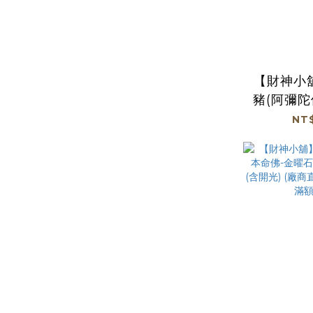
【財神小
豬(阿彌陀
曜石手鍊1
NT$
(含開光)
參加免運