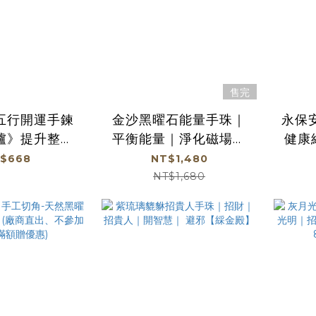
售完
五行開運手鍊
金沙黑曜石能量手珠｜
永保
爐》提升整體
平衡能量｜淨化磁場｜
健康
行補運【綵金
防小人｜《含過爐》
除
$668
NT$1,480
殿】
【綵金殿】
NT$1,680