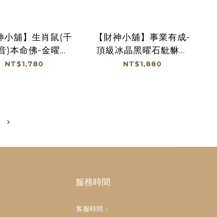
神小舖】生肖鼠(千
【財神小舖】事業有成-
音)本命佛-金曜石
頂級冰晶黑曜石豼貅手
2mm(13顆) (含開
鍊12mm(13顆) (含開
NT$1,780
NT$1,880
光) (廠商直出、不參加
運及滿額贈優惠)
免運及滿額贈優惠)
服務時間
客服時間：