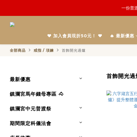
鬼門開倒
慎終追
鬼門開倒
❤️ 加入會員現折50元！ ❤️
🔥 最新優惠
全部商品
戒指 / 項鍊
首飾開光過爐
首飾開光過
最新優惠
鎮瀾宮馬年錢母專區 🐴
鎮瀾宮中元普渡祭
期間限定科儀法會