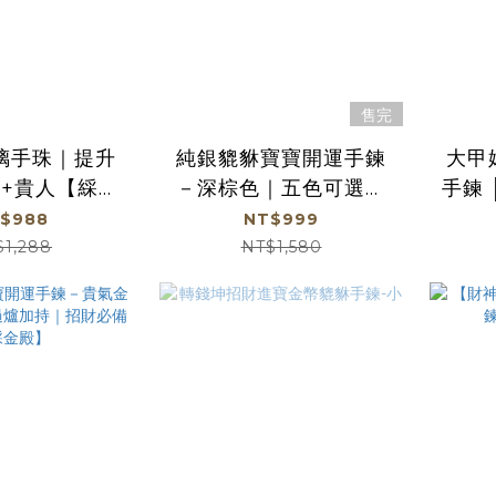
售完
璃手珠｜提升
純銀貔貅寶寶開運手鍊
大甲
財+貴人【綵金
－深棕色｜五色可選｜
手鍊 
殿】
過爐加持｜招財必備
$988
NT$999
【綵金殿】
$1,288
NT$1,580