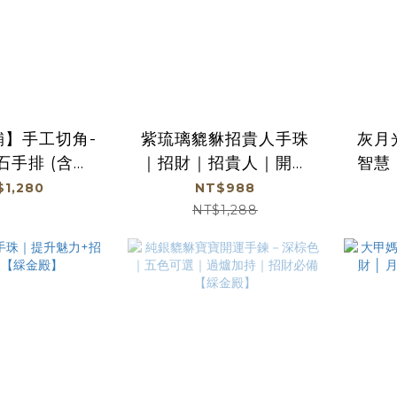
舖】手工切角-
紫琉璃貔貅招貴人手珠
灰月
石手排 (含開
｜招財｜招貴人｜開智
智慧
商直出、不參加
慧｜ 避邪【綵金殿】
穩
$1,280
NT$988
滿額贈優惠)
8
NT$1,288