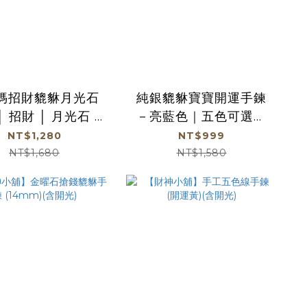
媽招財貔貅月光石
純銀貔貅寶寶開運手鍊
│ 招財 │ 月光石 │
－亮藍色｜五色可選｜
富貴【鎮瀾宮】
過爐加持｜招財必備
NT$1,280
NT$999
【綵金殿】
NT$1,680
NT$1,580