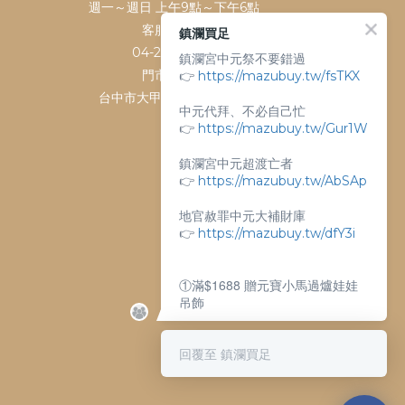
週一～週日 上午9點～下午6點
客服電話：
鎮瀾買足
04-26763688
鎮瀾宮中元祭不要錯過
👉
門市地址：
https://mazubuy.tw/fsTKX
台中市大甲區順天路238號
中元代拜、不必自己忙
👉
https://mazubuy.tw/Gur1W
鎮瀾宮中元超渡亡者
👉
https://mazubuy.tw/AbSAp
地官赦罪中元大補財庫
👉
https://mazubuy.tw/dfY3i
①滿$1688 贈元寶小馬過爐娃娃
吊飾
②滿$3688 贈超實用萬能擦拭布
回覆至 鎮瀾買足
新朋友不知道怎麼買嗎？