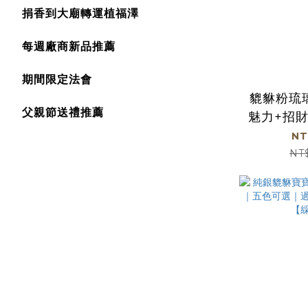
捐香到大廟轉運植福澤
每週廠商新品推薦
期間限定法會
貔貅粉琉
父親節送禮推薦
魅力+招
NT
NT