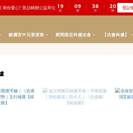
0
8
8
2
7
0
8
1
1
4
9
2
0
4
5
:
:
:
3
7
5
4
6
4
0
4
2
1
3
8
1
9
數! 農曆七月中元普渡 鎮瀾宮代拜
瞭
7
7
1
6
7
:
:
:
0
9
0
9
3
8
1
9
日
時
分
秒
遠! 一年一度追思超渡拔薦法會
登記
3
4
2
6
4
3
5
3
3
1
0
2
7
0
8
6
6
0
5
6
日
時
分
秒
8
8
2
7
0
8
2
3
1
5
3
2
4
9
2
2
0
1
6
7
5
5
4
5
7
7
1
6
7
1
2
:
:
:
0
4
2
1
3
8
1
9
1
0
5
6
數! 農曆七月中元普渡 鎮瀾宮代拜
瞭
4
4
3
4
6
6
0
5
6
日
時
分
秒
0
1
3
1
0
2
7
0
8
0
4
5
3
3
2
3
鎮瀾宮中元普渡祭
期間限定科儀法會
【法會科儀】
5
5
4
5
0
2
0
1
6
7
3
4
2
2
1
2
4
4
3
4
1
0
5
6
2
3
1
1
0
1
3
3
2
3
0
4
5
1
2
0
0
0
2
2
1
2
3
4
0
1
1
1
0
1
2
3
0
0
0
0
1
2
爐
0
1
0