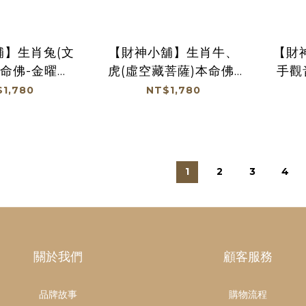
舖】生肖兔(文
【財神小舖】生肖牛、
【財
本命佛-金曜石
虎(虛空藏菩薩)本命佛-
手觀
(13顆) (含開
金曜石手鍊12mm(13
手鍊1
1,780
NT$1,780
顆) (含開光) (廠商直
光) (廠商直出、不參加
滿額贈優惠)
出、不參加免運及滿額
免
贈優惠)
1
2
3
4
關於我們
顧客服務
品牌故事
購物流程