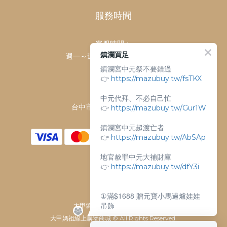
服務時間
客服時間：
鎮瀾買足
週一～週日 上午9點～下午6點
鎮瀾宮中元祭不要錯過
客服電話：
👉
https://mazubuy.tw/fsTKX
04-26763688
門市地址：
中元代拜、不必自己忙
台中市大甲區順天路238號
👉
https://mazubuy.tw/Gur1W
鎮瀾宮中元超渡亡者
👉
https://mazubuy.tw/AbSAp
地官赦罪中元大補財庫
👉
https://mazubuy.tw/dfY3i
①滿$1688 贈元寶小馬過爐娃娃
吊飾
大甲鎮瀾宮唯一指定 官方商城
大甲媽祖線上購物商城 © All Rights Reserved.
②滿$3688 贈超實用萬能擦拭布