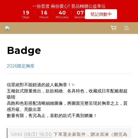
2
3
8
6
2
2
8
5
5
9
9
5
5
0
1
7
4
2
4
1
6
1
5
5
1
1
7
鬼門開倒數! 農曆七月中元普渡 鎮瀾宮代拜
1
2
7
5
1
1
7
慎終追遠! 一年一度追思超渡拔薦法會
4
9
4
8
8
4
4
0
:
:
:
6
3
1
3
0
5
0
4
4
0
0
6
:
:
:
瞭解詳情
0
9
1
6
4
0
0
6
登記倒數中
3
8
3
7
7
3
3
9
Days
Hours
Minutes
Seconds
5
2
0
2
4
3
3
5
Days
Hours
Minutes
Seconds
8
0
5
3
5
2
7
2
6
6
2
2
8
4
1
1
3
2
2
4
7
4
2
4
1
6
1
5
5
1
1
7
鬼門開倒數! 農曆七月中元普渡 鎮瀾宮代拜
3
0
0
2
1
1
3
6
3
1
3
:
:
:
0
5
0
4
4
0
0
6
瞭解詳情
2
1
0
0
2
5
2
0
2
Days
Hours
Minutes
Seconds
4
3
3
5
1
0
1
Badge
4
1
1
3
2
2
4
0
0
3
0
0
2
1
1
3
2
1
0
0
2
2026限定胸章
1
0
1
0
0
信眾絕對不能錯過的超人氣胸章！✨
五種款式限量推出，款款精緻、各具特色，收藏或日常配戴都超
吸睛
高飽和色彩搭配清晰細緻圖像，將圖面完整呈現於胸章之上，質
感升級、亮眼出眾
數量有限，售完為止，喜歡的款式千萬別猶豫！
brooch2026
Until
08/31 16:00
下單選全家取件，贈冰淇淋（贈完為