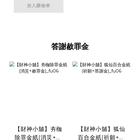
拜土地公｜初二十
加入購物車
六_【天后】
答謝赦罪金
【財神小舖】夯枷
【財神小舖】狐仙
除罪金紙(消災+赦
百合金紙(祈願+答