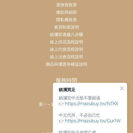
退換貨政策
條款與細節
隱私權政策
會員制度說明
鎮瀾宮過爐八步驟
線上供花流程說明
線上代燒流程說明
線上法會流程說明
贈品與優惠券權益說明
服務時間
鎮瀾買足
客服時間：
鎮瀾宮中元祭不要錯過
👉
https://mazubuy.tw/fsTKX
週一～週日 上午9點～下午6點
客服電話：
中元代拜、不必自己忙
04-26763688
👉
https://mazubuy.tw/Gur1W
門市地址：
鎮瀾宮中元超渡亡者