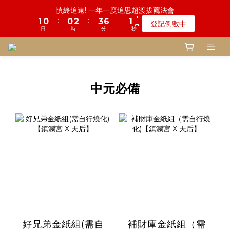
5
6
9
8
6
5
0
1
0
0
1
4
2
1
1
6
1
2
3
5
4
4
7
7
2
2
1
1
鬼門開倒數! 農曆七月中元普渡 鎮瀾宮代拜
慎終追遠! 一年一度追思超渡拔薦法會
4
9
5
8
7
5
4
0
0
3
:
:
:
:
:
:
1
0
0
5
0
1
2
4
3
3
6
6
1
1
0
0
登記倒數中
瞭解詳情
3
8
4
7
6
9
4
3
2
日
日
時
時
分
分
秒
秒
0
4
0
1
3
2
2
5
5
0
0
2
7
3
6
5
8
3
2
1
3
0
2
1
1
4
4
1
6
2
5
4
7
2
1
鬼門開倒數! 農曆七月中元普渡 鎮瀾宮代拜
0
2
1
0
0
3
3
:
:
:
0
5
1
4
3
6
1
0
瞭解詳情
1
0
2
2
日
時
分
秒
4
0
3
2
5
0
0
1
1
3
2
1
4
中元必備
0
0
2
1
0
3
1
0
2
0
1
0
好兄弟金紙組(需自
補財庫金紙組（需