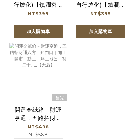
行燒化)【鎮瀾宮 X
自行燒化)【鎮瀾宮
天后】
X 天后】
NT$399
NT$399
加入購物車
加入購物車
售完
開運金紙箱－財運
亨通．五路招財通
八方｜拜門口｜開
NT$488
工｜開市｜動土｜
NT$588