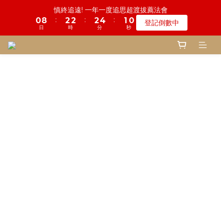
5
9
6
5
7
9
6
5
6
0
0
0
2
1
1
9
5
3
2
3
1
3
3
5
5
2
2
1
1
鬼門開倒數! 農曆七月中元普渡 鎮瀾宮代拜
慎終追遠! 一年一度追思超渡拔薦法會
4
8
5
4
6
8
5
4
5
1
:
:
:
:
:
:
0
0
8
4
2
1
2
0
2
2
4
4
1
1
0
0
登記倒數中
瞭解詳情
3
7
4
3
5
7
4
3
4
0
日
日
時
時
分
分
秒
秒
7
3
1
0
1
1
1
3
3
0
0
2
6
3
2
4
6
3
2
3
6
2
0
0
0
0
2
2
1
5
2
1
3
5
2
1
鬼門開倒數! 農曆七月中元普渡 鎮瀾宮代拜
2
5
1
1
1
:
:
:
0
4
1
0
2
4
1
0
瞭解詳情
1
4
0
0
0
日
時
分
秒
3
0
1
3
0
0
3
2
0
2
2
1
1
1
0
0
0