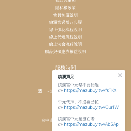
條款與細節
隱私權政策
會員制度說明
鎮瀾宮過爐八步驟
線上供花流程說明
線上代燒流程說明
線上法會流程說明
贈品與優惠券權益說明
服務時間
鎮瀾買足
客服時間：
鎮瀾宮中元祭不要錯過
👉
https://mazubuy.tw/fsTKX
週一～週日 上午9點～下午6點
客服電話：
中元代拜、不必自己忙
04-26763688
👉
https://mazubuy.tw/Gur1W
門市地址：
鎮瀾宮中元超渡亡者
台中市大甲區順天路238號
👉
https://mazubuy.tw/AbSAp