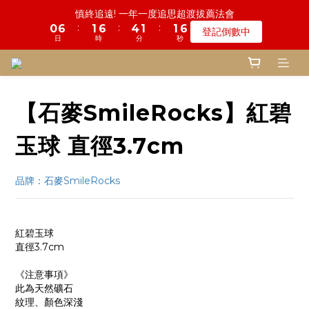
7
7
5
7
5
9
9
6
6
0
4
4
2
3
1
1
7
3
2
1
7
5
5
5
2
2
2
2
鬼門開倒數! 農曆七月中元普渡 鎮瀾宮代拜
慎終追遠! 一年一度追思超渡拔薦法會
6
6
4
6
4
8
8
5
5
9
3
3
1
:
:
:
:
:
:
2
0
0
6
2
1
0
6
4
4
4
1
1
1
1
登記倒數中
瞭解詳情
5
5
3
5
3
7
7
4
4
8
2
2
0
日
日
時
時
分
分
秒
秒
1
5
1
0
5
3
3
3
0
0
0
0
4
4
2
4
2
6
6
3
3
7
1
1
0
4
0
4
2
2
2
3
3
1
3
1
5
5
2
2
鬼門開倒數! 農曆七月中元普渡 鎮瀾宮代拜
6
0
0
3
3
1
1
1
:
:
:
2
2
0
2
0
4
4
1
1
瞭解詳情
5
2
2
0
0
0
日
時
分
秒
1
1
1
3
3
0
0
4
1
1
【石麥SmileRocks】紅碧
0
0
0
2
2
3
0
0
1
1
2
0
0
玉球 直徑3.7cm
1
0
品牌：石麥SmileRocks
紅碧玉球
直徑3.7cm
《注意事項》
此為天然礦石
紋理、顏色深淺