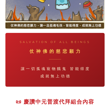
SALVATION OF ALL BEINGS
仗 神 佛 的 慈 悲 願 力
讓 一 切 孤 魂 寵 物 餓 鬼 皆 能 得 度
成 就 無 上 功 德
📜 慶讚中元普渡代拜組合內容