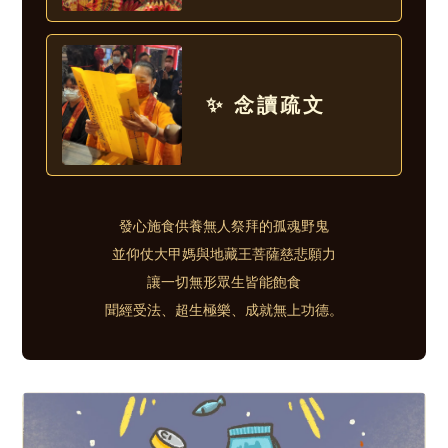
✨ 念讀疏文
發心施食供養無人祭拜的孤魂野鬼
並仰仗大甲媽與地藏王菩薩慈悲願力
讓一切無形眾生皆能飽食
聞經受法、超生極樂、成就無上功德。