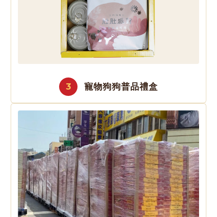
3
寵物狗狗普品禮盒