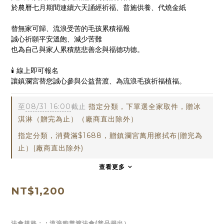
於農曆七月期間連續六天誦經祈福、普施供養、代燒金紙
替無家可歸、流浪受苦的毛孩累積福報
誠心祈願平安溫飽、減少苦難
也為自己與家人累積慈悲善念與福德功德。
🕯️ 線上即可報名
讓鎮瀾宮替您誠心參與公益普渡、為流浪毛孩祈福植福。
至
08/31 16:00
截止
指定分類，下單選全家取件，贈冰
淇淋（贈完為止）（廠商直出除外）
指定分類，消費滿$1688，贈鎮瀾宮萬用擦拭布(贈完為
止）(廠商直出除外)
查看更多
NT$1,200
法會規格：
: 流浪狗普渡法會(普品捐出）