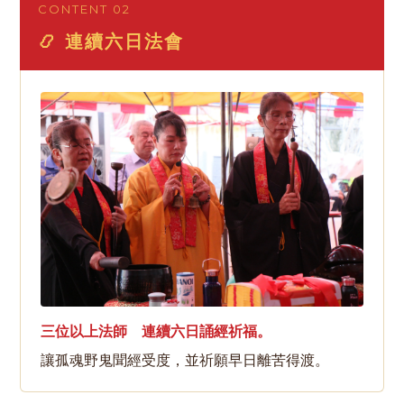
CONTENT 02
📿 連續六日法會
三位以上法師 連續六日誦經祈福。
讓孤魂野鬼聞經受度，並祈願早日離苦得渡。