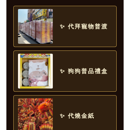
✨ 代拜寵物普渡
✨ 狗狗普品禮盒
✨ 代燒金紙