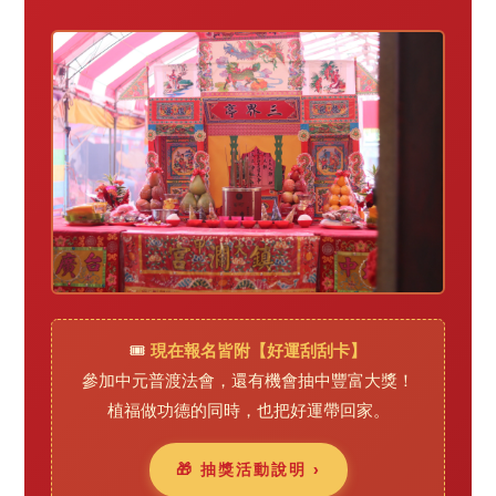
🎟️
現在報名皆附【好運刮刮卡】
參加中元普渡法會，還有機會抽中豐富大獎！
植福做功德的同時，也把好運帶回家。
🎁 抽獎活動說明 ›