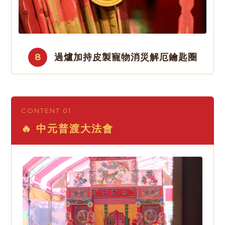
8
過爐加持皮製寵物消災解厄鑰匙圈
CONTENT 01
🔥 中元普渡大法會