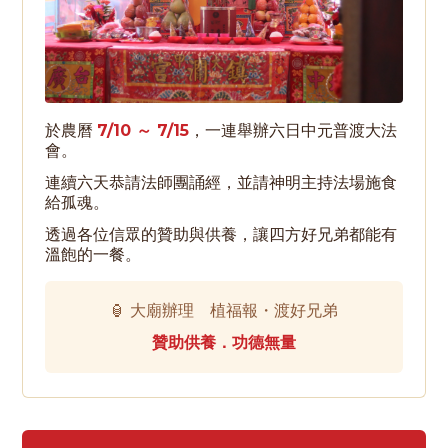
於農曆
7/10 ～ 7/15
，一連舉辦六日中元普渡大法
會。
連續六天恭請法師團誦經，並請神明主持法場施食
給孤魂。
透過各位信眾的贊助與供養，讓四方好兄弟都能有
溫飽的一餐。
🏮 大廟辦理 植福報・渡好兄弟
贊助供養．功德無量