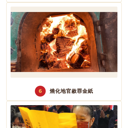
6
燒化地官赦罪金紙