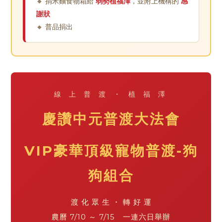
🔸 捐米麵食物箱給
弱勢植福澤
，並附上機構的
感
謝狀
🔸 普品捐出
線 上 普 渡 ・ 植 福 澤
慶讚中元普渡大法會
VIP豪華頂級寵物普渡-狗
狗組合
渡 化 眾 生 ・ 轉 好 運
農曆 7/10 ～ 7/15 一連六日舉辦