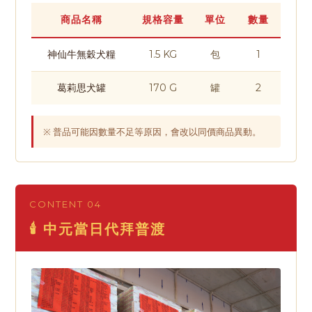
商品名稱
規格容量
單位
數量
神仙牛無穀犬糧
1.5 KG
包
1
葛莉思犬罐
170 G
罐
2
※ 普品可能因數量不足等原因，會改以同價商品異動。
CONTENT 04
🕯️ 中元當日代拜普渡