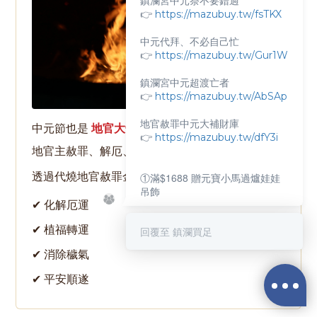
鎮瀾宮中元祭不要錯過
👉
https://mazubuy.tw/fsTKX
中元代拜、不必自己忙
👉
https://mazubuy.tw/Gur1W
鎮瀾宮中元超渡亡者
👉
https://mazubuy.tw/AbSAp
地官赦罪中元大補財庫
中元節也是
地官大帝誕辰
。
👉
https://mazubuy.tw/dfY3i
地官主赦罪、解厄、消災。
透過代燒地官赦罪金紙，祈求：
①滿$1688 贈元寶小馬過爐娃娃
吊飾
✔ 化解厄運
②滿$3688 贈超實用萬能擦拭布
✔ 植福轉運
回覆至 鎮瀾買足
✔ 消除穢氣
新朋友不知道怎麼買嗎？
✔ 平安順遂
給你滿滿的購物靈感
立即購買
👉
https://mazubuy.tw/wT8GC