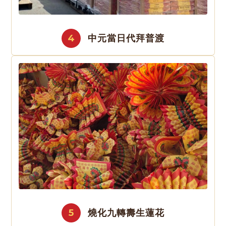
4
中元當日代拜普渡
5
燒化九轉壽生蓮花