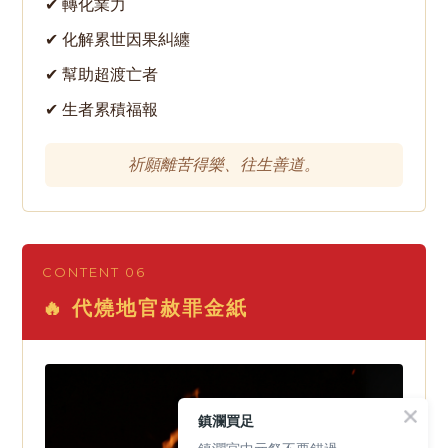
✔ 轉化業力
✔ 化解累世因果糾纏
✔ 幫助超渡亡者
✔ 生者累積福報
祈願離苦得樂、往生善道。
CONTENT 06
🔥 代燒地官赦罪金紙
鎮瀾買足