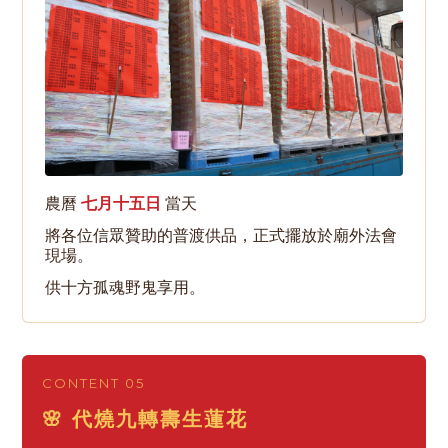
農曆
七月十五日
當天
將各位信眾贊助的普渡供品，正式擺放於廟外法會
現場。
供十方孤魂野鬼享用。
CONTENT 05
🌸 代燒九轉壽生蓮花