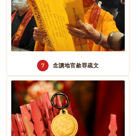
7
念讀地官赦罪疏文