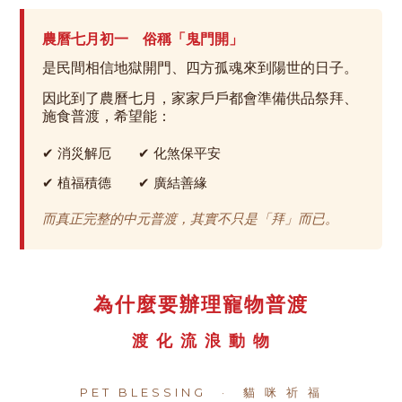
農曆七月初一 俗稱「鬼門開」
是民間相信地獄開門、四方孤魂來到陽世的日子。
因此到了農曆七月，家家戶戶都會準備供品祭拜、
施食普渡，希望能：
✔ 消災解厄 ✔ 化煞保平安
✔ 植福積德 ✔ 廣結善緣
而真正完整的中元普渡，其實不只是「拜」而已。
為什麼要辦理寵物普渡
渡 化 流 浪 動 物
PET BLESSING · 貓 咪 祈 福