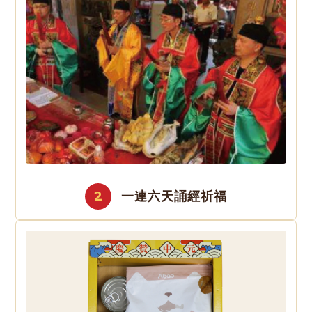
2
一連六天誦經祈福