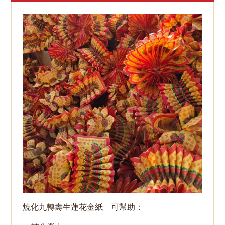
燒化九轉壽生蓮花金紙 可幫助：