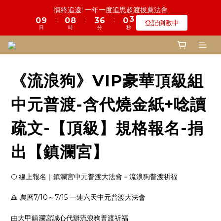
7
6
1
4
1
1
9
4
7
1
1
慎終追遠! 一年一度追思超渡拔薦法會
4
8
6
4
7
4
4
1
5
3
1
4
7
1
1
0
鬼門開倒數! 農曆七月中元普渡 鎮瀾宮代拜
6
5
0
3
:
:
:
0
9
0
8
3
6
0
0
登記倒數中
3
7
5
3
6
9
3
3
:
:
:
0
4
2
0
3
6
0
0
瞭解詳情
5
4
2
日
時
分
秒
8
7
2
5
日
時
分
秒
2
6
4
2
5
8
2
2
3
1
2
5
4
3
1
7
6
1
4
1
5
3
1
4
7
1
1
鬼門開倒數! 農曆七月中元普渡 鎮瀾宮代拜
2
0
1
4
3
2
0
6
5
0
3
:
:
:
0
4
2
0
3
6
0
0
1
0
3
瞭解詳情
2
1
5
4
2
日
時
分
秒
3
1
2
5
0
2
1
0
4
3
1
2
0
1
4
1
《流浪狗》VIP豪華頂級組
0
3
2
0
1
0
3
0
2
1
0
2
中元普渡-含代燒金紙+唸讀
1
0
1
0
0
疏文-【頂級】規格報名-捐
出【鎮瀾宮】
🌕 線上報名｜鎮瀾宮中元普渡大法會－流浪狗普渡祈福
🙏 農曆7/10～7/15 一連六天中元普渡大法會
由大甲鎮瀾宮誠心代辦流浪狗普渡祈福