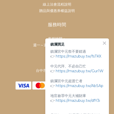
線上法會流程說明
贈品與優惠券權益說明
服務時間
客服時間：
鎮瀾買足
週一～週日 上午9點～下午6點
鎮瀾宮中元祭不要錯過
客服電話：
👉
https://mazubuy.tw/fsTKX
04-26763688
門市地址：
中元代拜、不必自己忙
台中市大甲區順天路238號
👉
https://mazubuy.tw/Gur1W
鎮瀾宮中元超渡亡者
👉
https://mazubuy.tw/AbSAp
地官赦罪中元大補財庫
👉
https://mazubuy.tw/dfY3i