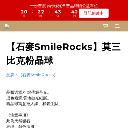
3
2
4
4
6
5
6
3
5
6
5
9
8
9
6
1
0
0
0
2
1
2
1
7
2
1
5
4
5
2
鬼門開倒數! 農曆七月中元普渡 鎮瀾宮代拜
2
1
3
3
5
4
5
2
慎終追遠! 一年一度追思超渡拔薦法會
4
5
4
8
7
8
5
0
1
0
1
:
:
:
0
6
1
0
4
3
4
1
:
:
:
1
0
2
2
4
3
4
1
瞭解詳情
登記倒數中
3
9
4
3
7
6
7
4
日
時
分
秒
0
0
日
時
分
秒
5
0
3
2
3
0
0
1
1
3
2
3
0
2
8
3
2
6
5
6
3
4
2
1
2
0
0
2
1
2
1
7
2
1
5
4
5
2
鬼門開倒數! 農曆七月中元普渡 鎮瀾宮代拜
3
1
0
1
1
0
1
:
:
:
0
6
1
0
4
3
4
1
瞭解詳情
2
0
0
0
0
日
時
分
秒
5
0
3
2
3
0
1
【石麥SmileRocks】莫三
4
2
1
2
0
3
1
0
1
比克粉晶球
2
0
0
1
0
品牌：【石麥SmileRocks】
晶體透潤,打燈帶輝芒光。
成色粉潤,質地抛光細膩。
粉晶球寓意招人緣、和氣生財。
《注意事項》
此為天然礦石
紋理、顏色深淺