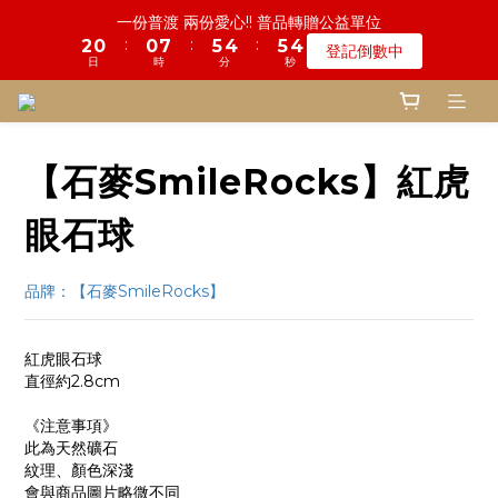
登記倒數中
4
3
3
8
7
8
7
6
7
1
5
1
0
1
0
日
時
分
秒
1
6
4
3
4
3
1
6
2
6
5
6
5
鬼門開倒數! 農曆七月中元普渡 鎮瀾宮代拜
3
2
2
9
7
6
7
6
5
6
9
9
0
4
0
0
:
:
:
0
5
3
2
3
2
0
5
1
9
5
4
5
4
瞭解詳情
2
1
1
8
6
5
6
5
慎終追遠! 一年一度追思超渡拔薦法會
4
9
5
9
8
9
8
3
日
時
分
秒
4
2
1
2
1
4
0
8
4
3
4
3
:
:
:
1
0
0
7
5
4
5
4
登記倒數中
3
8
4
8
7
8
7
2
3
1
0
1
0
3
7
3
2
3
2
日
時
分
秒
0
6
4
3
4
3
2
7
3
7
6
7
6
1
2
0
0
2
6
2
1
2
1
5
3
2
3
2
1
6
2
6
5
6
5
鬼門開倒數! 農曆七月中元普渡 鎮瀾宮代拜
0
1
1
5
1
0
1
0
4
2
1
2
1
:
:
:
0
5
1
9
5
4
5
4
瞭解詳情
0
0
4
0
0
【石麥SmileRocks】紅虎
3
1
0
1
0
日
時
分
秒
4
0
8
4
3
4
3
3
2
0
0
3
7
3
2
3
2
2
1
眼石球
2
6
2
1
2
1
1
0
1
5
1
0
1
0
0
0
4
0
0
品牌：【石麥SmileRocks】
3
2
1
紅虎眼石球
0
直徑約2.8cm
《注意事項》
此為天然礦石
紋理、顏色深淺
會與商品圖片略微不同