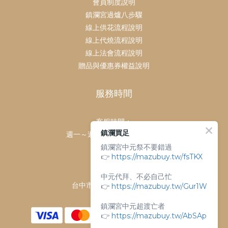
會員制度說明
鎮瀾宮過爐八步驟
線上供花流程說明
線上代燒流程說明
線上法會流程說明
贈品與優惠券權益說明
服務時間
客服時間：
鎮瀾買足
週一～週日 上午9點～下午6點
鎮瀾宮中元祭不要錯過
客服電話：
👉
https://mazubuy.tw/fsTKX
04-26763688
門市地址：
中元代拜、不必自己忙
台中市大甲區順天路238號
👉
https://mazubuy.tw/Gur1W
鎮瀾宮中元超渡亡者
👉
https://mazubuy.tw/AbSAp