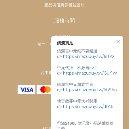
贈品與優惠券權益說明
服務時間
客服時間：
鎮瀾買足
週一～週日 上午9點～下午6點
鎮瀾宮中元祭不要錯過
客服電話：
👉
https://mazubuy.tw/fsTKX
04-26763688
門市地址：
中元代拜、不必自己忙
台中市大甲區順天路238號
👉
https://mazubuy.tw/Gur1W
鎮瀾宮中元超渡亡者
👉
https://mazubuy.tw/AbSAp
地官赦罪中元大補財庫
👉
https://mazubuy.tw/dfY3i
①滿$1688 贈元寶小馬過爐娃娃
吊飾
大甲鎮瀾宮唯一指定 官方商城