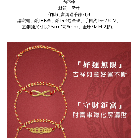
內容物
材質、尺寸
守財鉅富鴻運手鍊x1只
編織繩、鍍18K金、鍍14K包金珠。手圍約16~23CM。
五銅錢尺寸長2.5cm*高6mm。金珠3MM(2顆)。