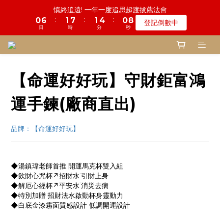
慎終追遠! 一年一度追思超渡拔薦法會
4
6
4
9
5
8
4
2
3
4
1
5
1
3
1
6
2
5
1
9
鬼門開倒數! 農曆七月中元普渡 鎮瀾宮代拜
:
:
:
0
6
1
7
1
4
0
8
登記倒數中
3
5
3
8
4
7
3
1
2
3
0
4
日
時
分
秒
:
:
:
0
2
0
5
1
4
0
8
5
0
6
0
3
7
瞭解詳情
2
4
2
7
3
6
2
0
日
時
分
秒
1
2
3
1
4
0
3
7
4
5
2
6
1
3
1
6
2
5
1
9
鬼門開倒數! 農曆七月中元普渡 鎮瀾宮代拜
0
1
2
0
3
2
6
3
4
1
5
:
:
:
0
2
0
5
1
4
0
8
瞭解詳情
0
1
2
1
5
2
3
0
4
日
時
分
秒
1
4
0
3
7
0
1
0
4
1
2
3
0
3
2
6
0
3
0
1
2
【命運好好玩】守財鉅富鴻
2
1
5
2
0
1
1
0
4
1
0
運手鍊(廠商直出)
0
3
0
2
1
品牌：【命運好好玩】
0
◆湯鎮瑋老師首推 開運馬克杯雙入組
◆飲財心咒杯↗招財水˙引財上身
◆解厄心經杯↗平安水˙消災去病
◆特別加贈 招財法水啟動杯身靈動力
◆白底金漆霧面質感設計 低調開運設計