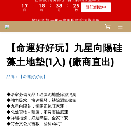
5
8
5
8
7
9
1
3
5
6
1
6
0
2
1
1
8
4
2
1
9
7
4
4
9
9
3
3
5
5
鬼門開倒數! 農曆七月中元普渡 鎮瀾宮代拜
慎終追遠! 一年一度追思超渡拔薦法會
4
7
4
7
6
8
0
2
4
5
0
5
1
:
:
:
:
:
:
0
0
7
3
1
0
8
6
3
3
8
8
2
2
4
4
登記倒數中
瞭解詳情
3
6
3
9
6
5
7
1
3
4
4
0
日
日
時
時
分
分
秒
秒
6
2
0
7
5
2
2
7
7
1
1
3
3
2
5
2
8
5
4
6
0
2
3
3
5
1
6
4
1
1
6
6
0
0
2
2
1
4
1
7
4
9
3
5
鬼門開倒數! 農曆七月中元普渡 鎮瀾宮代拜
1
2
2
4
0
5
3
0
0
5
5
1
1
:
:
:
0
3
0
6
3
8
2
4
瞭解詳情
0
1
1
3
4
2
4
4
0
0
日
時
分
秒
2
5
2
7
1
3
0
0
2
3
1
3
3
【命運好好玩】九星向陽硅
1
4
1
6
0
2
1
2
0
2
2
0
3
0
5
1
0
1
1
1
2
4
0
藻土地墊(1入) (廠商直出)
0
0
0
1
3
0
2
品牌：【命運好好玩】
1
0
◆居家必備良品！珪藻泥地墊除濕消臭
◆強力吸水、快速揮發，祛除濕氣穢氣
◆九星向陽花，極陽正氣旺家運！
◆化煞寶物－葫蘆，消災害擋厄運
◆祥瑞福蝶，好運降臨、全家平安
◆符合文公尺吉數－登科x添丁