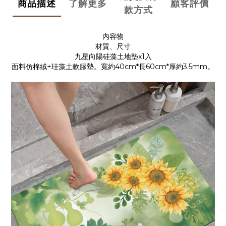
商品描述
了解更多
顧客評價
款方式
內容物
材質、尺寸
九星向陽硅藻土地墊x1入
面料仿棉絨+珪藻土軟膠墊。寬約40cm*長60cm*厚約3.5mm。