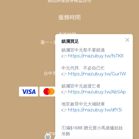
贈品與優惠券權益說明
服務時間
客服時間：
鎮瀾買足
週一～週日 上午9點～下午6點
鎮瀾宮中元祭不要錯過
客服電話：
👉
https://mazubuy.tw/fsTKX
04-26763688
門市地址：
中元代拜、不必自己忙
台中市大甲區順天路238號
👉
https://mazubuy.tw/Gur1W
鎮瀾宮中元超渡亡者
👉
https://mazubuy.tw/AbSAp
地官赦罪中元大補財庫
👉
https://mazubuy.tw/dfY3i
①滿$1688 贈元寶小馬過爐娃娃
吊飾
大甲鎮瀾宮唯一指定 官方商城