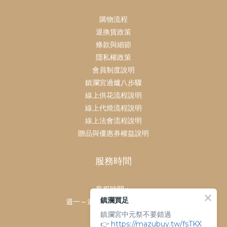
購物流程
退換貨政策
條款與細節
隱私權政策
會員制度說明
鎮瀾宮過爐八步驟
線上供花流程說明
線上代燒流程說明
線上法會流程說明
贈品與優惠券權益說明
服務時間
客服時間：
鎮瀾買足
週一～週日 上午9點～下午6點
鎮瀾宮中元祭不要錯過
客服電話：
👉
https://mazubuy.tw/fsTKX