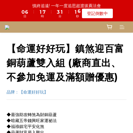
5
0
6
2
0
0
4
2
4
2
7
5
3
3
7
1
3
1
6
4
2
2
6
1
2
0
鬼門開倒數! 農曆七月中元普渡 鎮瀾宮代拜
4
5
1
3
1
3
1
6
4
2
2
6
鬼門開倒數! 農曆七月中元普渡 鎮瀾宮代拜
:
:
:
0
2
0
5
3
1
1
5
0
1
瞭解詳情
3
4
0
2
:
:
:
0
2
0
5
3
1
1
5
日
時
分
秒
瞭解詳情
1
4
2
0
0
4
0
2
3
1
日
時
分
秒
1
4
2
0
0
4
0
3
1
3
1
2
0
0
3
1
3
2
0
2
0
1
2
0
2
1
1
0
1
1
0
0
【命運好好玩】鎮煞迎百富
0
0
銅葫蘆雙入組 (廠商直出、
不參加免運及滿額贈優惠)
品牌：【命運好好玩】
◆最強助攻轉煞為財銅葫蘆
◆暗藏五帝錢興旺家運祕法
◆福祿鎮宅平安化煞
◆葫蘆財富易入難出