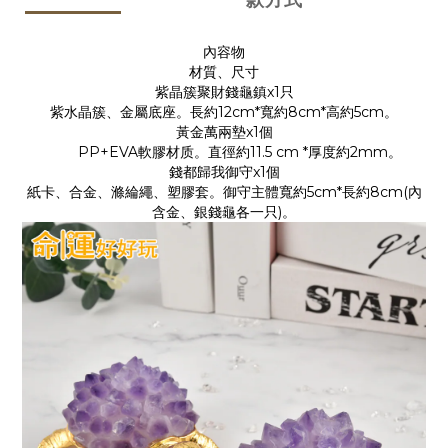
款方式
內容物
材質、尺寸
紫晶簇聚財錢龜鎮x1只
紫水晶簇、金屬底座。長約12cm*寬約8cm*高約5cm。
黃金萬兩墊x1個
PP+EVA軟膠材质。直徑約11.5 cm *厚度約2mm。
錢都歸我御守x1個
紙卡、合金、滌綸繩、塑膠套。御守主體寬約5cm*長約8cm(內
含金、銀錢龜各一只)。