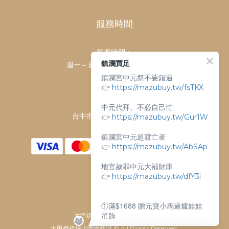
服務時間
客服時間：
鎮瀾買足
週一～週日 上午9點～下午6點
鎮瀾宮中元祭不要錯過
客服電話：
👉
https://mazubuy.tw/fsTKX
04-26763688
門市地址：
中元代拜、不必自己忙
👉
台中市大甲區順天路238號
https://mazubuy.tw/Gur1W
鎮瀾宮中元超渡亡者
👉
https://mazubuy.tw/AbSAp
地官赦罪中元大補財庫
👉
https://mazubuy.tw/dfY3i
①滿$1688 贈元寶小馬過爐娃娃
吊飾
大甲鎮瀾宮唯一指定 官方商城
大甲媽祖線上購物商城 © All Rights Reserved.