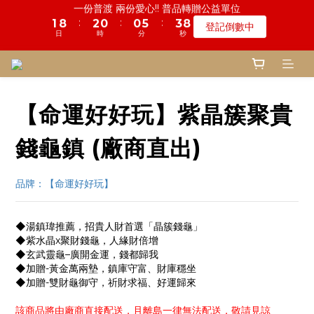
5
9
5
5
8
3
0
2
6
0
3
1
5
1
1
9
5
3
1
1
9
1
1
6
6
4
4
8
8
鬼門開倒數! 農曆七月中元普渡 鎮瀾宮代拜
慎終追遠! 一年一度追思超渡拔薦法會
4
8
4
4
9
7
2
1
5
2
0
4
:
:
:
:
:
:
0
0
8
4
2
0
0
8
0
0
5
5
3
3
7
7
登記倒數中
瞭解詳情
3
7
3
3
8
6
1
0
4
1
3
日
日
時
時
分
分
秒
秒
7
3
1
7
4
4
2
2
6
6
2
6
2
2
7
5
9
0
3
0
2
6
2
0
6
3
3
1
1
5
5
1
5
1
9
1
6
4
8
鬼門開倒數! 農曆七月中元普渡 鎮瀾宮代拜
2
1
5
1
5
2
2
0
0
4
4
:
:
:
0
4
0
8
0
5
3
7
瞭解詳情
1
0
4
0
4
1
1
3
3
日
時
分
秒
3
7
4
2
6
0
3
3
0
0
2
2
【命運好好玩】紫晶簇聚貴
2
6
3
1
5
2
2
1
1
1
5
2
0
4
1
1
0
0
0
4
1
3
錢龜鎮 (廠商直出)
0
0
3
0
2
2
1
品牌：【命運好好玩】
1
0
0
◆湯鎮瑋推薦，招貴人財首選「晶簇錢龜」
◆紫水晶x聚財錢龜，人緣財倍增
◆玄武靈龜–廣開金運，錢都歸我
◆加贈-黃金萬兩墊，鎮庫守富、財庫穩坐
◆加贈-雙財龜御守，祈財求福、好運歸來
該商品將由廠商直接配送，且離島一律無法配送，敬請見諒