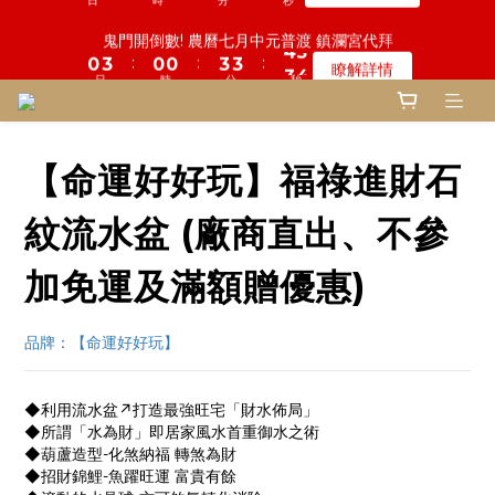
6
6
7
8
8
8
8
9
1
1
4
4
1
1
1
1
4
4
4
4
4
4
鬼門開倒數! 農曆七月中元普渡 鎮瀾宮代拜
鬼門開倒數! 農曆七月中元普渡 鎮瀾宮代拜
5
5
6
7
7
7
7
8
9
:
:
:
:
:
:
0
0
3
3
0
0
0
0
3
3
3
3
3
3
9
9
瞭解詳情
瞭解詳情
4
4
5
6
6
6
6
7
8
9
9
9
日
日
時
時
分
分
秒
秒
9
9
9
2
2
2
2
2
2
2
2
8
8
3
9
3
4
5
5
5
5
6
7
8
8
8
8
8
8
1
1
1
1
1
1
1
1
7
7
2
8
2
3
4
4
4
一份普渡 兩份愛心!! 普品轉贈公益單位
4
5
6
7
7
7
7
7
7
0
0
0
0
0
0
0
0
6
6
:
:
:
1
7
1
2
3
3
3
9
登記倒數中
3
4
5
6
6
6
6
9
6
6
9
9
9
5
5
日
時
分
秒
0
6
0
1
2
2
2
8
2
9
3
4
5
5
5
5
8
5
5
8
8
8
4
4
【命運好好玩】福祿進財石
5
0
1
1
1
7
1
8
2
3
4
4
4
慎終追遠! 一年一度追思超渡拔薦法會
4
7
4
4
7
7
7
3
3
4
0
0
0
6
:
:
:
0
7
1
2
3
3
3
9
登記倒數中
3
6
3
3
6
6
6
2
2
3
5
紋流水盆 (廠商直出、不參
日
時
分
秒
6
0
1
2
2
2
8
2
5
2
2
5
5
5
1
1
2
4
5
0
1
1
1
7
1
4
1
1
4
4
4
鬼門開倒數! 農曆七月中元普渡 鎮瀾宮代拜
0
0
1
3
加免運及滿額贈優惠)
4
0
0
0
6
:
:
:
0
3
0
0
3
3
3
9
瞭解詳情
0
2
3
5
日
時
分
秒
2
2
2
2
8
1
2
4
1
1
1
1
7
品牌：【命運好好玩】
0
1
3
0
0
0
0
6
0
2
5
1
4
◆利用流水盆↗打造最強旺宅「財水佈局」
0
3
◆所謂「水為財」即居家風水首重御水之術
2
◆葫蘆造型-化煞納福 轉煞為財
◆招財錦鯉-魚躍旺運 富貴有餘
1