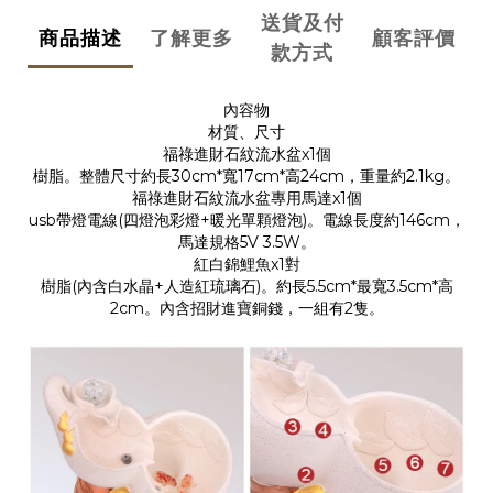
送貨及付
商品描述
了解更多
顧客評價
款方式
內容物
材質、尺寸
福祿進財石紋流水盆x1個
樹脂。整體尺寸約長30cm*寬17cm*高24cm，重量約2.1kg。
福祿進財石紋流水盆專用馬達x1個
usb帶燈電線(四燈泡彩燈+暖光單顆燈泡)。電線長度約146cm，
馬達規格5V 3.5W。
紅白錦鯉魚x1對
樹脂(內含白水晶+人造紅琉璃石)。約長5.5cm*最寬3.5cm*高
2cm。內含招財進寶銅錢，一組有2隻。