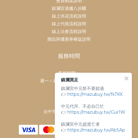
會員制度說明
鎮瀾宮過爐八步驟
線上供花流程說明
線上代燒流程說明
線上法會流程說明
贈品與優惠券權益說明
服務時間
客服時間：
鎮瀾買足
週一～週日 上午9點～下午6點
鎮瀾宮中元祭不要錯過
客服電話：
👉
https://mazubuy.tw/fsTKX
04-26763688
門市地址：
中元代拜、不必自己忙
台中市大甲區順天路238號
👉
https://mazubuy.tw/Gur1W
鎮瀾宮中元超渡亡者
👉
https://mazubuy.tw/AbSAp