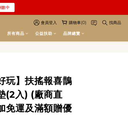
倒數中
解詳情
解詳情
會員登入
購物車(0)
找商品
所有商品
公益扶助
品牌總覽
立即購買
好玩】扶搖報喜鵲
(2入) (廠商直
加免運及滿額贈優