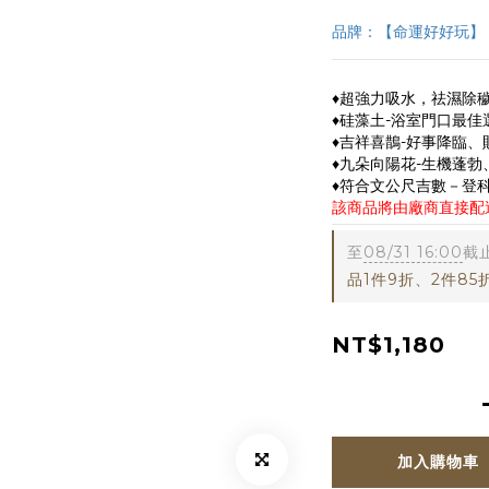
品牌：【命運好好玩】
♦超強力吸水，祛濕除穢
♦硅藻土-浴室門口最
♦吉祥喜鵲-好事降臨、
♦九朵向陽花-生機蓬勃
♦符合文公尺吉數－登科
該商品將由廠商直接配
至
08/31 16:00
截
品1件9折、2件85
NT$1,180
加入購物車