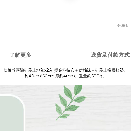
分享到
了解更多
送貨及付款方式
扶搖報喜鵲硅藻土地墊x2入 燙金科技布＋仿棉绒＋硅藻土橡膠軟墊。
約40cm*60cm,厚約4mm。重量約600g。