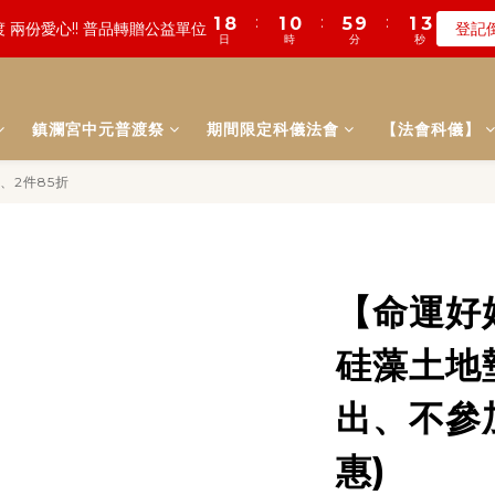
1
5
3
6
5
5
8
4
4
6
3
7
:
:
:
:
:
:
0
8
0
3
1
0
2
2
5
9
5
9
1
1
1
1
數! 農曆七月中元普渡 鎮瀾宮代拜
遠! 一年一度追思超渡拔薦法會
登記
瞭
0
4
2
5
4
4
7
3
3
5
2
6
日
日
時
時
分
分
秒
秒
7
2
0
1
1
4
8
4
8
0
0
0
0
3
1
4
3
3
6
2
2
4
1
5
6
1
0
0
3
7
3
7
2
:
:
:
0
3
2
2
5
9
1
1
數! 農曆七月中元普渡 鎮瀾宮代拜
瞭
3
0
4
5
0
2
6
2
6
日
時
分
秒
1
2
1
1
4
8
0
0
2
3
4
1
5
1
5
0
鎮瀾宮中元普渡祭
期間限定科儀法會
1
0
0
3
7
【法會科儀】
1
2
3
0
4
0
4
0
2
6
0
1
2
3
3
1
5
、2件85折
0
1
2
2
0
4
0
1
1
3
0
0
2
1
0
【命運好
硅藻土地墊
出、不參
惠)