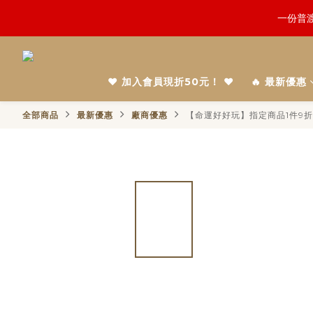
鬼門開倒
慎終追
鬼門開倒
❤️ 加入會員現折50元！ ❤️
🔥 最新優惠
全部商品
最新優惠
廠商優惠
【命運好好玩】指定商品1件9折