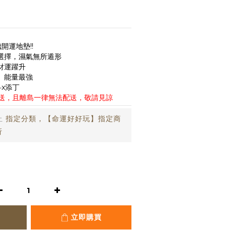
開運地墊!!
佳選擇，濕氣無所遁形
財運躍升
、能量最強
x添丁
送，且離島一律無法配送，敬請見諒
止
指定分類，【命運好好玩】指定商
折
立即購買