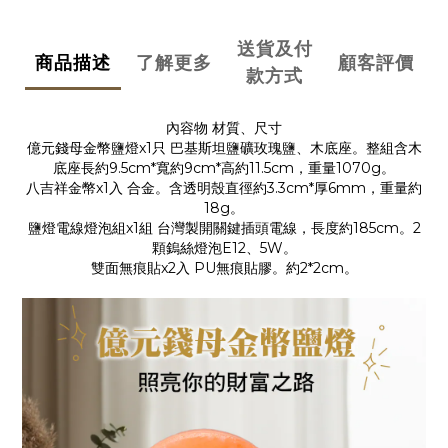
送貨及付
商品描述
了解更多
顧客評價
款方式
內容物 材質、尺寸
億元錢母金幣鹽燈x1只 巴基斯坦鹽礦玫瑰鹽、木底座。整組含木
底座長約9.5cm*寬約9cm*高約11.5cm，重量1070g。
八吉祥金幣x1入 合金。含透明殼直徑約3.3cm*厚6mm，重量約
18g。
鹽燈電線燈泡組x1組 台灣製開關鍵插頭電線，長度約185cm。2
顆鎢絲燈泡E12、5W。
雙面無痕貼x2入 PU無痕貼膠。約2*2cm。