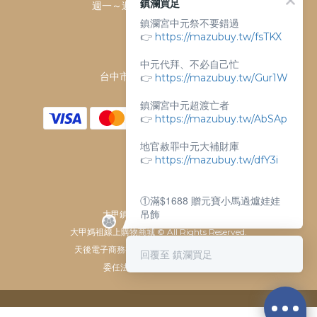
鎮瀾買足
週一～週日 上午9點～下午6點
鎮瀾宮中元祭不要錯過
客服電話：
👉
https://mazubuy.tw/fsTKX
04-26763688
門市地址：
中元代拜、不必自己忙
台中市大甲區順天路238號
👉
https://mazubuy.tw/Gur1W
鎮瀾宮中元超渡亡者
👉
https://mazubuy.tw/AbSAp
地官赦罪中元大補財庫
👉
https://mazubuy.tw/dfY3i
①滿$1688 贈元寶小馬過爐娃娃
吊飾
大甲鎮瀾宮唯一指定 官方商城
大甲媽祖線上購物商城 © All Rights Reserved.
②滿$3688 贈超實用萬能擦拭布
天後電子商務有限公司 / 統一編號 61929607
回覆至 鎮瀾買足
委任法律顧問：瀛睿律師事務
新朋友不知道怎麼買嗎？
給你滿滿的購物靈感