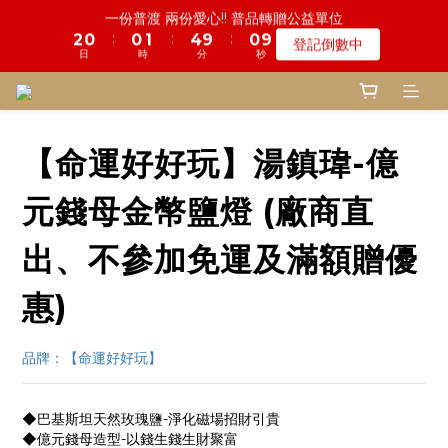
3
2
2
3
6
2
5
6
8
9
5
0
4
3
0
2
7
6
1
6
2
4
5
1
9
鬼門開倒數! 農曆七月中元普渡 鎮瀾宮代拜
2
1
1
2
5
1
9
慎終追遠! 一年一度追思超渡拔薦法會
4
9
5
7
8
4
3
2
1
6
5
:
:
:
0
5
1
3
4
9
0
8
:
:
:
1
0
0
1
4
9
0
8
瞭解詳情
登記倒數中
3
8
4
6
7
3
2
1
日
時
分
秒
0
5
4
日
時
分
秒
4
0
2
3
8
7
0
0
3
8
7
2
7
3
5
6
2
1
0
4
3
3
1
2
7
6
2
7
6
1
6
2
4
5
1
9
鬼門開倒數! 農曆七月中元普渡 鎮瀾宮代拜
0
3
2
2
0
1
6
5
1
6
5
:
:
:
0
5
1
3
4
9
0
8
瞭解詳情
2
1
1
0
5
4
0
5
4
日
時
分
秒
4
0
2
3
8
7
1
0
0
4
3
【命運好好玩】湯鎮瑋-億
4
3
3
1
2
7
6
0
3
2
3
2
2
0
1
6
5
2
1
2
1
元錢母金幣鹽燈 (廠商直
1
0
5
4
1
0
1
0
0
4
3
0
0
3
2
出、不參加免運及滿額贈優
2
1
1
0
惠)
0
品牌：【命運好好玩】
◆巴基斯坦天然玫瑰鹽-淨化磁場招財引貴
◆億元錢母造型-以錢生錢生財聚富