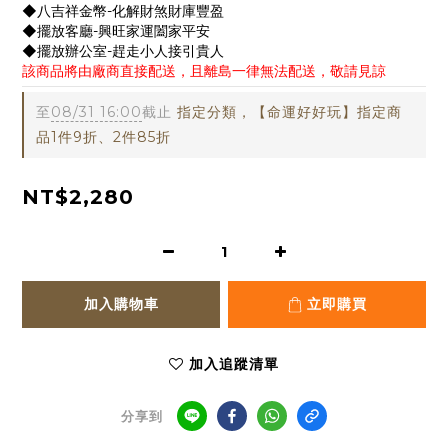
◆八吉祥金幣-化解財煞財庫豐盈
◆擺放客廳-興旺家運闔家平安
◆擺放辦公室-趕走小人接引貴人
該商品將由廠商直接配送，且離島一律無法配送，敬請見諒
至
08/31 16:00
截止
指定分類，【命運好好玩】指定商
品1件9折、2件85折
NT$2,280
加入購物車
立即購買
加入追蹤清單
分享到