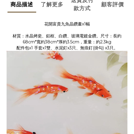
送貨及付
商品描述
了解更多
顧客評價
款方式
花開富貴九魚晶鑽畫x1幅
材質：水晶烤瓷、鋁框、白鑽、玻璃電鍍金鑽。尺寸：長約
68cm*寬約38cm*厚約3.5cm，重量：約2.3kg
配件包x1 手套x1雙、水泥釘x3只、無痕釘(掛勾) x3只。