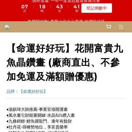
6
6
9
8
9
5
8
9
8
1
1
4
4
1
1
7
7
5
5
4
4
5
5
1
1
鬼門開倒數! 農曆七月中元普渡 鎮瀾宮代拜
鬼門開倒數! 農曆七月中元普渡 鎮瀾宮代拜
5
5
8
7
8
4
7
8
7
:
:
:
:
:
:
0
0
3
3
0
0
6
6
4
4
3
3
4
4
0
0
瞭解詳情
瞭解詳情
4
4
7
6
7
3
6
7
9
6
日
日
時
時
分
分
秒
秒
9
9
9
2
2
5
5
3
3
2
2
3
3
3
9
3
6
5
6
2
5
6
9
8
9
5
8
8
8
1
1
4
4
2
2
1
1
2
2
2
8
2
9
5
4
5
1
一份普渡 兩份愛心!! 普品轉贈公益單位
4
5
8
7
8
4
7
7
7
0
0
3
3
1
1
0
0
1
1
:
:
:
1
7
1
8
4
3
4
0
登記倒數中
3
4
7
6
7
3
6
9
6
9
6
2
2
0
0
0
0
日
時
分
秒
0
6
0
7
3
2
3
2
9
3
6
5
6
2
5
8
5
9
8
9
5
1
1
【命運好好玩】花開富貴九
5
6
2
1
2
1
8
2
9
5
4
5
1
慎終追遠! 一年一度追思超渡拔薦法會
4
7
4
8
7
8
4
0
0
4
5
1
0
1
:
:
:
0
7
1
8
4
3
4
0
登記倒數中
3
6
3
9
7
6
7
3
3
4
0
0
魚晶鑽畫 (廠商直出、不參
日
時
分
秒
6
0
7
3
2
3
2
5
2
8
6
5
6
2
2
3
5
6
2
1
2
1
4
1
7
5
4
5
1
鬼門開倒數! 農曆七月中元普渡 鎮瀾宮代拜
1
2
加免運及滿額贈優惠)
4
5
1
0
1
:
:
:
0
3
0
6
4
3
4
0
瞭解詳情
0
1
3
4
0
0
日
時
分
秒
2
5
3
2
3
0
2
3
1
4
2
1
2
品牌：【命運好好玩】
1
2
0
3
1
0
1
0
1
2
0
0
0
1
♦湯鎮瑋大師推薦-事業官祿開運畫
0
♦風水畫引財能量關鍵-水晶&白鑽入畫
♦九條錦鯉-鯉魚躍龍門、連年有餘財
♦牡丹花-得權勢地位，享富貴榮華