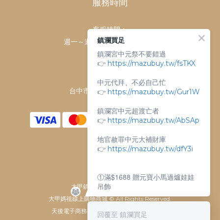
服務時間
客服時間：
鎮瀾買足
週一～週日 上午9點～下午6點
鎮瀾宮中元祭不要錯過
客服電話：
👉
https://mazubuy.tw/fsTKX
04-26763688
門市地址：
中元代拜、不必自己忙
台中市大甲區順天路238號
👉
https://mazubuy.tw/Gur1W
鎮瀾宮中元超渡亡者
👉
https://mazubuy.tw/AbSAp
地官赦罪中元大補財庫
👉
https://mazubuy.tw/dfY3i
①滿$1688 贈元寶小馬過爐娃娃
吊飾
大甲鎮瀾宮唯一指定 官方商城
大甲媽祖線上購物商城 © All Rights Reserved.
②滿$3688 贈超實用萬能擦拭布
天後電子商務有限公司 / 統一編號 61929607
回覆至 鎮瀾買足